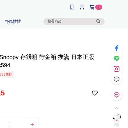
0
野馬推推
Snoopy 存錢箱 貯金箱 撲滿 日本正版
s594
999免運
15