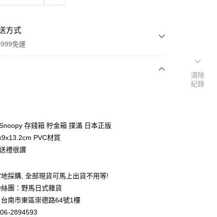
送方式
999免運
清除
紀錄
次付款
期付款
0 利率 每期
NT$171
21家銀行
Snoopy 存錢箱 貯金箱 撲滿 日本正版
庫商業銀行
第一商業銀行
9x13.2cm PVC材質
付款
業銀行
彰化商業銀行
 送禮很讚
業儲蓄銀行
台北富邦商業銀行
華商業銀行
兆豐國際商業銀行
地採購, 全部現貨可馬上出貨不用等!
小企業銀行
台中商業銀行
台灣）商業銀行
華泰商業銀行
粉絲團：野馬日式雜貨
業銀行
遠東國際商業銀行
台南市東區崇德路64號1樓
業銀行
永豐商業銀行
06-2894593