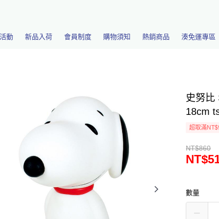
活動
新品入荷
會員制度
購物須知
熱銷商品
湊免運專區
史努比 
18cm t
超取滿NT$
NT$860
NT$5
數量