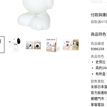
付款與運
超取滿NT$
付款方式
商品特色
信用卡一
商品編號
9386159
信用卡分
商品特色
3 期 
史努比 
合作金
高約18x
超商取貨
華南商
有附盒
LINE Pay
上海商
銷售重點
國泰世
Apple Pay
全部日本當
臺灣中
匯豐（
官方臉書
街口支付
聯邦商
實體門市：
元大商
悠遊付
客服電話 : 