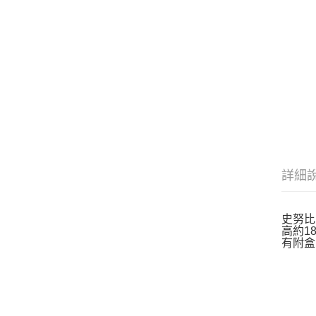
詳細
史努比 
高約18
有附盒