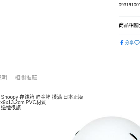
玉山商
0931910
台新國
Google Pa
台灣樂
ATM付款
商品相關分
依角色圖
運送方式
分享
撲滿貯金
全家取貨
每筆NT$6
付款後全
說明
相關推薦
每筆NT$6
7-11取貨
Snoopy 存錢箱 貯金箱 撲滿 日本正版
每筆NT$6
x9x13.2cm PVC材質
 送禮很讚
付款後7-1
每筆NT$6
宅配
每筆NT$1