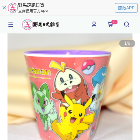
野馬跑跑日貨
開啟APP
立刻使用官方APP
0
1
/
6