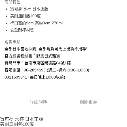
商品特色
合作金庫商業銀行
第一商業銀行
超商取貨付款
寶可夢 水杯 日本正版
華南商業銀行
彰化商業銀行
美耐皿耐熱100度
LINE Pay
上海商業儲蓄銀行
台北富邦商業銀行
國泰世華商業銀行
兆豐國際商業銀行
杯口寬約9cm 高約9cm 270ml
Apple Pay
臺灣中小企業銀行
台中商業銀行
安全耐摔材質
匯豐（台灣）商業銀行
華泰商業銀行
街口支付
聯邦商業銀行
遠東國際商業銀行
銷售重點
元大商業銀行
永豐商業銀行
悠遊付
全部日本當地採購, 全部現貨可馬上出貨不用等!
玉山商業銀行
星展（台灣）商業銀行
官方臉書粉絲團：野馬日式雜貨
台新國際商業銀行
中國信託商業銀行
Google Pay
實體門市：台南市東區崇德路64號1樓
台灣樂天信用卡公司
ATM付款
客服電話 : 06-2894593 (週二~週六 8:30~16:30)
0921699941 (每日晚上10:00以前)
運送方式
全家取貨付款
每筆NT$65，滿NT$999(含以上)免運費
詳細說明
相關推薦
付款後全家取貨
每筆NT$65，滿NT$999(含以上)免運費
寶可夢 水杯 日本正版
美耐皿耐熱100度