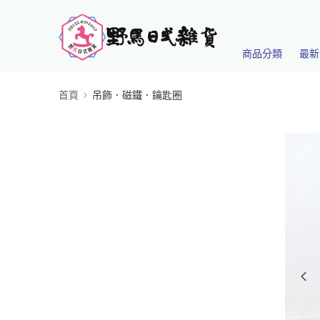
商品分類
最新
首頁
吊飾．磁鐵．鑰匙圈