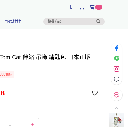
0
野馬推推
Tom Cat 伸縮 吊飾 鑰匙包 日本正版
999免運
18