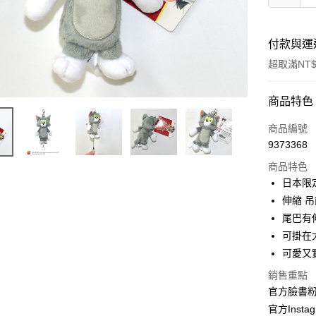
付款與運
超取滿NT$
付款方式
商品特色
信用卡一
商品編號
9373368
信用卡分
商品特色
3 期 
日本限定
合作金
伸縮 吊
超商取貨
華南商
尾巴有
LINE Pay
上海商
可掛在大
國泰世
可愛又
Apple Pay
臺灣中
匯豐（
銷售重點
街口支付
聯邦商
官方臉書
元大商
悠遊付
官方Instag