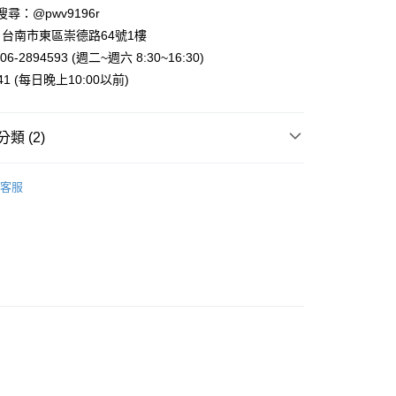
業銀行
星展（台灣）商業銀行
 請搜尋：@pwv9196r
際商業銀行
中國信託商業銀行
y
台南市東區崇德路64號1樓
天信用卡公司
6-2894593 (週二~週六 8:30~16:30)
941 (每日晚上10:00以前)
類 (2)
付款
5，滿NT$999(含以上)免運費
鐵．鑰匙圈
客服
家取貨
案
Tom & Jerry | 湯姆貓與傑利鼠
5，滿NT$999(含以上)免運費
付款
5，滿NT$999(含以上)免運費
1取貨
5，滿NT$999(含以上)免運費
00，滿NT$999(含以上)免運費