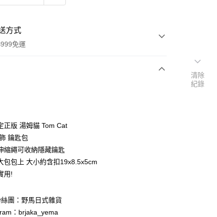
送方式
999免運
清除
紀錄
次付款
期付款
0 利率 每期
NT$172
21家銀行
正版 湯姆貓 Tom Cat
庫商業銀行
第一商業銀行
飾 鑰匙包
付款
業銀行
彰化商業銀行
伸縮繩可收納隱藏鑰匙
業儲蓄銀行
台北富邦商業銀行
包包上 大小約含扣19x8.5x5cm
華商業銀行
兆豐國際商業銀行
實用!
小企業銀行
台中商業銀行
台灣）商業銀行
華泰商業銀行
業銀行
遠東國際商業銀行
粉絲團：野馬日式雜貨
業銀行
永豐商業銀行
ram：brjaka_yema