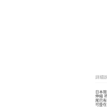
詳細
日本限定
伸縮 
尾巴有
可掛在大