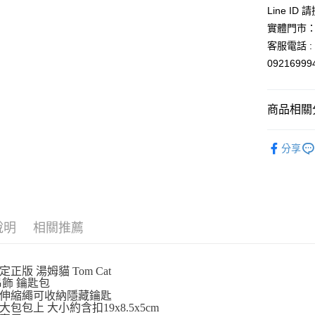
玉山商
Line ID
台新國
Google Pa
實體門市：
台灣樂
ATM付款
客服電話 : 0
0921699
運送方式
商品相關分
全家取貨
每筆NT$6
吊飾．磁
分享
付款後全
依角色圖
每筆NT$6
7-11取貨
每筆NT$6
說明
相關推薦
付款後7-1
每筆NT$6
正版 湯姆貓 Tom Cat
吊飾 鑰匙包
宅配
伸縮繩可收納隱藏鑰匙
包包上 大小約含扣19x8.5x5cm
每筆NT$1