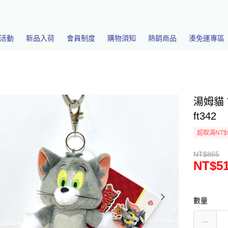
活動
新品入荷
會員制度
購物須知
熱銷商品
湊免運專區
湯姆貓 
ft342
超取滿NT$
NT$865
NT$5
數量