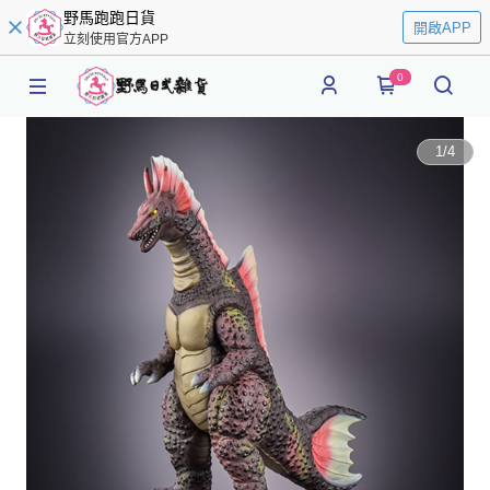
野馬跑跑日貨
開啟APP
立刻使用官方APP
0
1
/
4