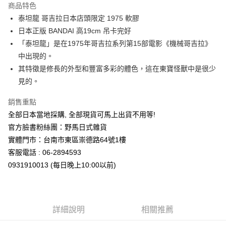
商品特色
合作金庫商業銀行
第一商業銀行
超商取貨付款
泰坦龍 哥吉拉日本店頭限定 1975 軟膠
華南商業銀行
彰化商業銀行
日本正版 BANDAI 高19cm 吊卡完好
LINE Pay
上海商業儲蓄銀行
台北富邦商業銀行
國泰世華商業銀行
兆豐國際商業銀行
「泰坦龍」是在1975年哥吉拉系列第15部電影《機械哥吉拉》
Apple Pay
臺灣中小企業銀行
台中商業銀行
中出現的。
匯豐（台灣）商業銀行
華泰商業銀行
其特徵是修長的外型和豐富多彩的體色，這在東寶怪獸中是很少
街口支付
聯邦商業銀行
遠東國際商業銀行
見的。
元大商業銀行
永豐商業銀行
悠遊付
玉山商業銀行
星展（台灣）商業銀行
銷售重點
台新國際商業銀行
中國信託商業銀行
Google Pay
全部日本當地採購, 全部現貨可馬上出貨不用等!
台灣樂天信用卡公司
ATM付款
官方臉書粉絲團：野馬日式雜貨
實體門市：台南市東區崇德路64號1樓
運送方式
客服電話 : 06-2894593
0931910013 (每日晚上10:00以前)
全家取貨付款
每筆NT$65，滿NT$999(含以上)免運費
付款後全家取貨
詳細說明
相關推薦
每筆NT$65，滿NT$999(含以上)免運費