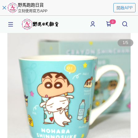
野馬跑跑日貨
開啟APP
立刻使用官方APP
0
1
/
5