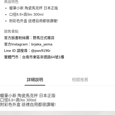
商品特色
合作金庫商業銀行
第一商業銀行
超商取貨付款
蠟筆小新 陶瓷馬克杯 日本正版
華南商業銀行
彰化商業銀行
口徑8.8×高9m 300ml
LINE Pay
上海商業儲蓄銀行
台北富邦商業銀行
國泰世華商業銀行
兆豐國際商業銀行
附彩色外盒 送禮自用都很讚喔!
Apple Pay
臺灣中小企業銀行
台中商業銀行
銷售重點
匯豐（台灣）商業銀行
華泰商業銀行
街口支付
聯邦商業銀行
遠東國際商業銀行
官方臉書粉絲團：野馬日式雜貨
元大商業銀行
永豐商業銀行
悠遊付
官方Instagram：brjaka_yema
玉山商業銀行
星展（台灣）商業銀行
Line ID 請搜尋：@pwv9196r
台新國際商業銀行
中國信託商業銀行
Google Pay
實體門市：台南市東區崇德路64號1樓
台灣樂天信用卡公司
ATM付款
運送方式
詳細說明
相關推薦
全家取貨付款
每筆NT$65，滿NT$999(含以上)免運費
蠟筆小新 陶瓷馬克杯 日本正版
口徑8.8×高9m 300ml
付款後全家取貨
附彩色外盒 送禮自用都很讚喔!
每筆NT$65，滿NT$999(含以上)免運費