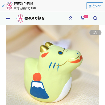
野馬跑跑日貨
開啟APP
立刻使用官方APP
0
1
/
7