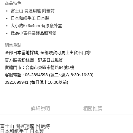
商品特色
合作金庫商業銀行
第一商業銀行
超商取貨付款
富士山 開運翔龍 附籤詩
華南商業銀行
彰化商業銀行
日本和紙手工 日本製
LINE Pay
上海商業儲蓄銀行
台北富邦商業銀行
國泰世華商業銀行
兆豐國際商業銀行
大小約6x6x4cm 有原廠外盒
Apple Pay
臺灣中小企業銀行
台中商業銀行
做為小吉祥裝飾品超可愛
匯豐（台灣）商業銀行
華泰商業銀行
街口支付
聯邦商業銀行
遠東國際商業銀行
銷售重點
元大商業銀行
永豐商業銀行
悠遊付
全部日本當地採購, 全部現貨可馬上出貨不用等!
玉山商業銀行
星展（台灣）商業銀行
官方臉書粉絲團：野馬日式雜貨
台新國際商業銀行
中國信託商業銀行
Google Pay
實體門市：台南市東區崇德路64號1樓
台灣樂天信用卡公司
ATM付款
客服電話 : 06-2894593 (週二~週六 8:30~16:30)
0921699941 (每日晚上10:00以前)
運送方式
全家取貨付款
每筆NT$65，滿NT$999(含以上)免運費
詳細說明
相關推薦
付款後全家取貨
每筆NT$65，滿NT$999(含以上)免運費
富士山 開運翔龍 附籤詩
日本和紙手工 日本製