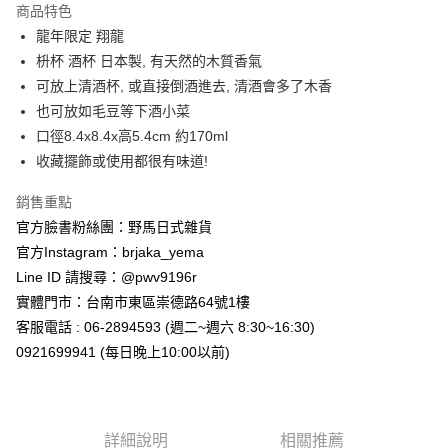
商品特色
合作金庫商業銀行
第一商業銀行
超商取貨付款
龍年限定 翔龍
華南商業銀行
彰化商業銀行
枡杯 酒杯 日本製, 有天然的木質香氣
LINE Pay
上海商業儲蓄銀行
台北富邦商業銀行
國泰世華商業銀行
兆豐國際商業銀行
可放上清酒杯, 或直接倒酒進去, 清酒會多了木香
Apple Pay
臺灣中小企業銀行
台中商業銀行
也可放如毛豆等下酒小菜
匯豐（台灣）商業銀行
華泰商業銀行
口徑8.4x8.4x高5.4cm 約170ml
街口支付
聯邦商業銀行
遠東國際商業銀行
收藏擺飾或使用都很有味道!
元大商業銀行
永豐商業銀行
悠遊付
玉山商業銀行
星展（台灣）商業銀行
銷售重點
台新國際商業銀行
中國信託商業銀行
Google Pay
官方臉書粉絲團：野馬日式雜貨
台灣樂天信用卡公司
ATM付款
官方Instagram：brjaka_yema
Line ID 請搜尋：@pwv9196r
運送方式
實體門市：台南市東區崇德路64號1樓
客服電話 : 06-2894593 (週二~週六 8:30~16:30)
全家取貨付款
0921699941 (每日晚上10:00以前)
每筆NT$65，滿NT$999(含以上)免運費
付款後全家取貨
每筆NT$65，滿NT$999(含以上)免運費
詳細說明
相關推薦