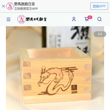
野馬跑跑日貨
開啟APP
立刻使用官方APP
0
1
/
4