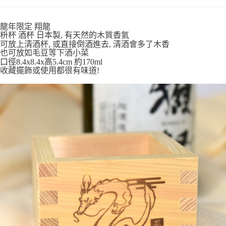
7-11取貨付款
每筆NT$65，滿NT$999(含以上)免運費
龍年限定 翔龍
枡杯 酒杯 日本製, 有天然的木質香氣
付款後7-11取貨
可放上清酒杯, 或直接倒酒進去, 清酒會多了木香
每筆NT$65，滿NT$999(含以上)免運費
也可放如毛豆等下酒小菜
口徑8.4x8.4x高5.4cm 約170ml
宅配
收藏擺飾或使用都很有味道!
每筆NT$100，滿NT$999(含以上)免運費