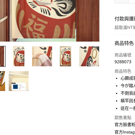
付款與運
超取滿NT$
付款方式
商品特色
信用卡一
商品編號
9288073
信用卡分
商品特色
3 期 
心願成就
合作金
今が踏
超商取貨
華南商
不倒翁
LINE Pay
上海商
橫竿因
國泰世
這在一
Apple Pay
臺灣中
匯豐（
銷售重點
街口支付
聯邦商
官方臉書
元大商
悠遊付
官方Instag