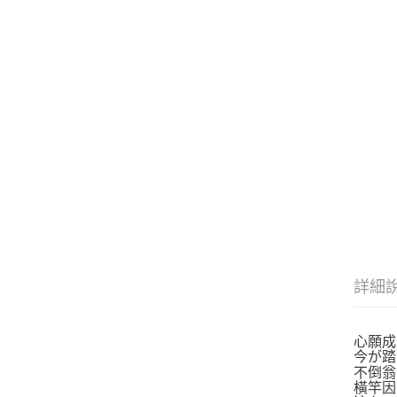
詳細
心願成
今が踏
不倒翁
橫竿因