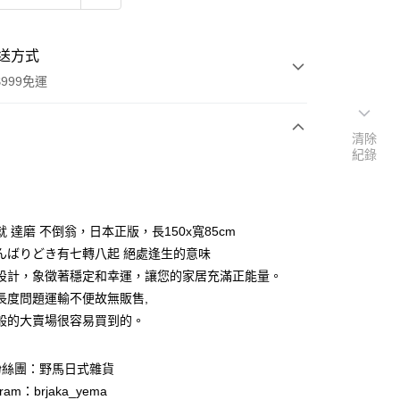
送方式
999免運
清除
紀錄
次付款
期付款
0 利率 每期
NT$165
21家銀行
 達磨 不倒翁，日本正版，長150x寬85cm
庫商業銀行
第一商業銀行
んばりどき有七轉八起 絕處逢生的意味
付款
業銀行
彰化商業銀行
設計，象徵著穩定和幸運，讓您的家居充滿正能量。
業儲蓄銀行
台北富邦商業銀行
長度問題運輸不便故無販售,
華商業銀行
兆豐國際商業銀行
般的大賣場很容易買到的。
小企業銀行
台中商業銀行
台灣）商業銀行
華泰商業銀行
業銀行
遠東國際商業銀行
粉絲團：野馬日式雜貨
業銀行
永豐商業銀行
ram：brjaka_yema