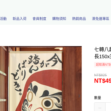
活動
新品入荷
會員制度
購物須知
熱銷商品
湊免運專區
七轉八
長150x
超取滿NT$
NT$825
NT$4
數量