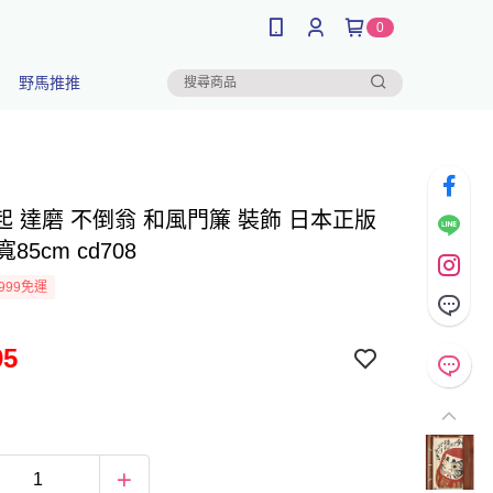
0
野馬推推
起 達磨 不倒翁 和風門簾 裝飾 日本正版
寬85cm cd708
999免運
95