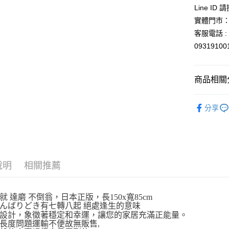
玉山商
Line ID
台新國
Google Pa
實體門市：
台灣樂
ATM付款
客服電話 : 
0931910
運送方式
商品相關分
全家取貨
每筆NT$6
依角色圖
分享
付款後全
人氣商品
每筆NT$6
手拭．屏
7-11取貨
🎌日本製
每筆NT$6
說明
相關推薦
付款後7-1
每筆NT$6
就 達磨 不倒翁，日本正版，長150x寬85cm
んばりどき有七轉八起 絕處逢生的意味
宅配
設計，象徵著穩定和幸運，讓您的家居充滿正能量。
長度問題運輸不便故無販售,
每筆NT$1