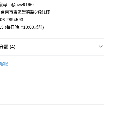
業銀行
星展（台灣）商業銀行
 請搜尋：@pwv9196r
際商業銀行
中國信託商業銀行
y
台南市東區崇德路64號1樓
天信用卡公司
06-2894593
013 (每日晚上10:00以前)
類 (4)
付款
5，滿NT$999(含以上)免運費
案
❤開運祈願達摩不倒翁
客服
家取貨
推薦
5，滿NT$999(含以上)免運費
風．掛軸．門簾
付款
專區
5，滿NT$999(含以上)免運費
1取貨
5，滿NT$999(含以上)免運費
00，滿NT$999(含以上)免運費