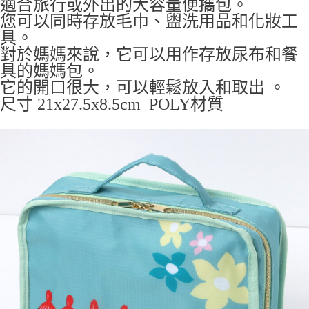
適合旅行或外出的大容量便攜包。
7-11取貨付款
您可以同時存放毛巾、盥洗用品和化妝工
每筆NT$65，滿NT$999(含以上)免運費
具。
對於媽媽來說，它可以用作存放尿布和餐
付款後7-11取貨
具的媽媽包。
每筆NT$65，滿NT$999(含以上)免運費
它的開口很大，可以輕鬆放入和取出
。
宅配
尺寸 21x27.5x8.5cm POLY材質
每筆NT$100，滿NT$999(含以上)免運費