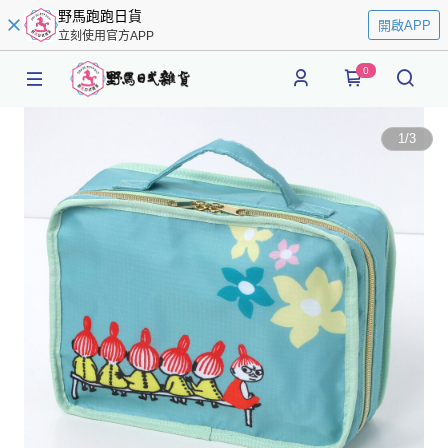
野馬跑跑日貨
開啟APP
立刻使用官方APP
0
1
/
3