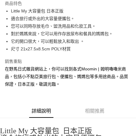
商品特色
合作金庫商業銀行
第一商業銀行
超商取貨付款
Little My 大容量包 日本正版
華南商業銀行
彰化商業銀行
適合旅行或外出的大容量便攜包。
LINE Pay
上海商業儲蓄銀行
台北富邦商業銀行
國泰世華商業銀行
兆豐國際商業銀行
您可以同時存放毛巾、盥洗用品和化妝工具。
Apple Pay
臺灣中小企業銀行
台中商業銀行
對於媽媽來說，它可以用作存放尿布和餐具的媽媽包。
匯豐（台灣）商業銀行
華泰商業銀行
它的開口很大，可以輕鬆放入和取出 。
街口支付
聯邦商業銀行
遠東國際商業銀行
尺寸 21x27.5x8.5cm POLY材質
元大商業銀行
永豐商業銀行
悠遊付
玉山商業銀行
星展（台灣）商業銀行
銷售重點
台新國際商業銀行
中國信託商業銀行
Google Pay
在野馬日式雜貨網站上，你可以找到各式Moomin | 姆明嚕嚕米商
台灣樂天信用卡公司
ATM付款
品，包括小不點亞美旅行包、便攜包、媽媽包等多用途商品。品質
保證，日本正版，敬請光臨。
運送方式
全家取貨付款
每筆NT$65，滿NT$999(含以上)免運費
詳細說明
相關推薦
付款後全家取貨
每筆NT$65，滿NT$999(含以上)免運費
Little My 大容量包 日本正版