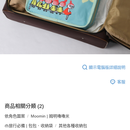
顯示電腦版詳細說明
客服
商品相關分類 (2)
依角色圖案
Moomin | 姆明嚕嚕米
👜旅行必備 | 包包．收納袋
其他各種收納包