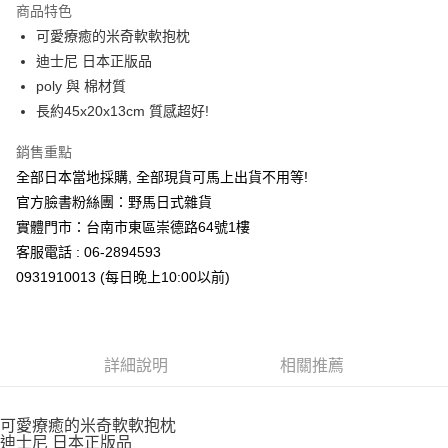
商品特色
合作金庫商業銀行
第一商業銀行
超商取貨付款
可愛療癒的米奇軟軟抱枕
華南商業銀行
彰化商業銀行
迪士尼 日本正版品
LINE Pay
上海商業儲蓄銀行
台北富邦商業銀行
國泰世華商業銀行
兆豐國際商業銀行
poly 與 棉材質
Apple Pay
臺灣中小企業銀行
台中商業銀行
長約45x20x13cm 質感超好!
匯豐（台灣）商業銀行
華泰商業銀行
街口支付
聯邦商業銀行
遠東國際商業銀行
銷售重點
元大商業銀行
永豐商業銀行
悠遊付
全部日本當地採購, 全部現貨可馬上出貨不用等!
玉山商業銀行
星展（台灣）商業銀行
官方臉書粉絲團：野馬日式雜貨
台新國際商業銀行
中國信託商業銀行
Google Pay
實體門市：台南市東區崇德路64號1樓
台灣樂天信用卡公司
ATM付款
客服電話 : 06-2894593
0931910013 (每日晚上10:00以前)
運送方式
全家取貨付款
每筆NT$65，滿NT$999(含以上)免運費
詳細說明
相關推薦
付款後全家取貨
每筆NT$65，滿NT$999(含以上)免運費
可愛療癒的米奇軟軟抱枕
迪士尼 日本正版品