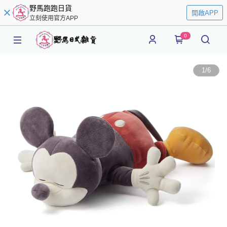
野馬跑跑日貨
開啟APP
立刻使用官方APP
0
1
/
6