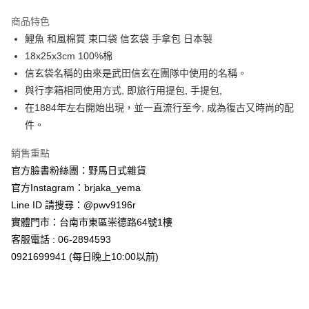
3 期 0 利率 每期
NT$233
21家銀行
商品特色
合作金庫商業銀行
第一商業銀行
超商取貨付款
鯉魚 和風棉質 束口袋 信玄袋 手拿包 日本製
華南商業銀行
彰化商業銀行
18x25x3cm 100%棉
LINE Pay
上海商業儲蓄銀行
台北富邦商業銀行
國泰世華商業銀行
兆豐國際商業銀行
信玄袋名稱的由來是武田信玄在團隊中使用的名稱。
Apple Pay
臺灣中小企業銀行
台中商業銀行
與行李箱相同使用方式, 即旅行用提包, 手提包,
匯豐（台灣）商業銀行
華泰商業銀行
在1884年左右開始出現，並一直流行至今, 成為復古又時尚的配
街口支付
聯邦商業銀行
遠東國際商業銀行
件。
元大商業銀行
永豐商業銀行
悠遊付
玉山商業銀行
星展（台灣）商業銀行
銷售重點
台新國際商業銀行
中國信託商業銀行
Google Pay
官方臉書粉絲團：野馬日式雜貨
台灣樂天信用卡公司
ATM付款
官方Instagram：brjaka_yema
Line ID 請搜尋：@pwv9196r
運送方式
實體門市：台南市東區崇德路64號1樓
客服電話 : 06-2894593
全家取貨付款
0921699941 (每日晚上10:00以前)
每筆NT$65，滿NT$999(含以上)免運費
付款後全家取貨
每筆NT$65，滿NT$999(含以上)免運費