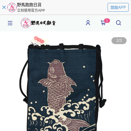
野馬跑跑日貨
開啟APP
立刻使用官方APP
0
1
/
3