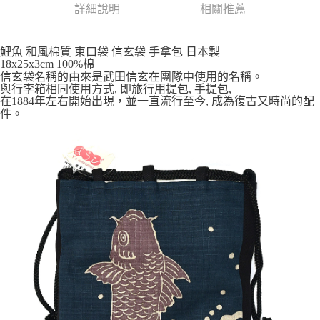
詳細說明
相關推薦
7-11取貨付款
每筆NT$65，滿NT$999(含以上)免運費
鯉魚 和風棉質 束口袋 信玄袋 手拿包 日本製
18x25x3cm 100%棉
付款後7-11取貨
信玄袋名稱的由來是武田信玄在團隊中使用的名稱。
每筆NT$65，滿NT$999(含以上)免運費
與行李箱相同使用方式, 即旅行用提包, 手提包,
在1884年左右開始出現，並一直流行至今, 成為復古又時尚的配
件。
宅配
每筆NT$100，滿NT$999(含以上)免運費