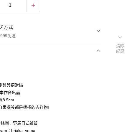
送方式
999免運
清除
紀錄
次付款
期付款
0 利率 每期
NT$156
21家銀行
倒翁與招財貓
庫商業銀行
第一商業銀行
日本作舍出品
付款
業銀行
彰化商業銀行
寬8.5cm
業儲蓄銀行
台北富邦商業銀行
自家擺設都是很棒的吉祥物!
華商業銀行
兆豐國際商業銀行
小企業銀行
台中商業銀行
台灣）商業銀行
華泰商業銀行
粉絲團：野馬日式雜貨
業銀行
遠東國際商業銀行
ram：brjaka_yema