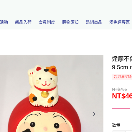
活動
新品入荷
會員制度
購物須知
熱銷商品
湊免運專區
達摩不
9.5cm 
超取滿NT$
NT$785
NT$4
數量