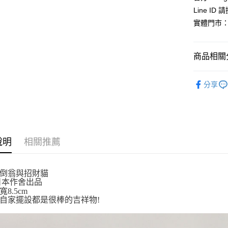
元大商
悠遊付
Line ID
玉山商
實體門市：
台新國
Google Pa
台灣樂
ATM付款
商品相關分
依角色圖
運送方式
分享
⛩️和風開
全家取貨
⛩️和風開
每筆NT$6
依商品系
付款後全
說明
相關推薦
每筆NT$6
7-11取貨
不倒翁與招財貓
每筆NT$6
日本作舍出品
寬8.5cm
付款後7-1
自家擺設都是很棒的吉祥物!
每筆NT$6