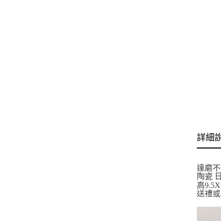
詳細
達磨
陶瓷 
高9.5X
送禮或