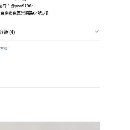
業銀行
永豐商業銀行
 請搜尋：@pwv9196r
業銀行
星展（台灣）商業銀行
台南市東區崇德路64號1樓
際商業銀行
中國信託商業銀行
y
天信用卡公司
類 (4)
案
❤開運祈願達摩不倒翁
客服
運擺飾裝飾
達摩擺飾
付款
運擺飾裝飾
招財貓擺飾
5，滿NT$999(含以上)免運費
列
日本作舍擺飾
家取貨
5，滿NT$999(含以上)免運費
付款
5，滿NT$999(含以上)免運費
1取貨
5，滿NT$999(含以上)免運費