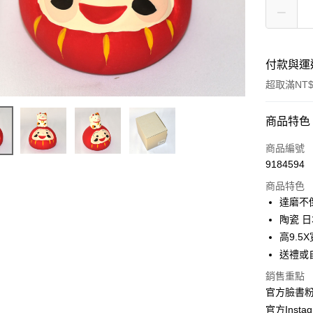
付款與運
超取滿NT$
付款方式
商品特色
信用卡一
商品編號
9184594
信用卡分
商品特色
3 期 
達磨不
合作金
陶瓷 
超商取貨
華南商
高9.5X
LINE Pay
上海商
送禮或
國泰世
Apple Pay
銷售重點
臺灣中
匯豐（
官方臉書
街口支付
聯邦商
官方Instag