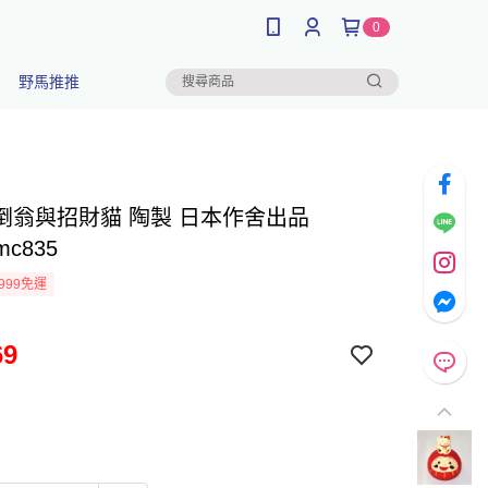
0
野馬推推
倒翁與招財貓 陶製 日本作舍出品
mc835
999免運
69