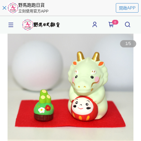
野馬跑跑日貨
開啟APP
立刻使用官方APP
0
1
/
5