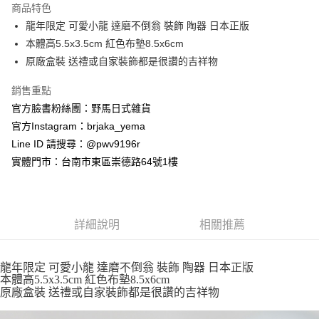
商品特色
合作金庫商業銀行
第一商業銀行
超商取貨付款
龍年限定 可愛小龍 達磨不倒翁 裝飾 陶器 日本正版
華南商業銀行
彰化商業銀行
本體高5.5x3.5cm 紅色布墊8.5x6cm
LINE Pay
上海商業儲蓄銀行
台北富邦商業銀行
國泰世華商業銀行
兆豐國際商業銀行
原廠盒裝 送禮或自家裝飾都是很讚的吉祥物
Apple Pay
臺灣中小企業銀行
台中商業銀行
銷售重點
匯豐（台灣）商業銀行
華泰商業銀行
街口支付
聯邦商業銀行
遠東國際商業銀行
官方臉書粉絲團：野馬日式雜貨
元大商業銀行
永豐商業銀行
悠遊付
官方Instagram：brjaka_yema
玉山商業銀行
星展（台灣）商業銀行
Line ID 請搜尋：@pwv9196r
台新國際商業銀行
中國信託商業銀行
Google Pay
實體門市：台南市東區崇德路64號1樓
台灣樂天信用卡公司
ATM付款
運送方式
詳細說明
相關推薦
全家取貨付款
每筆NT$65，滿NT$999(含以上)免運費
龍年限定 可愛小龍 達磨不倒翁 裝飾 陶器 日本正版
本體高5.5x3.5cm 紅色布墊8.5x6cm
付款後全家取貨
原廠盒裝 送禮或自家裝飾都是很讚的吉祥物
每筆NT$65，滿NT$999(含以上)免運費