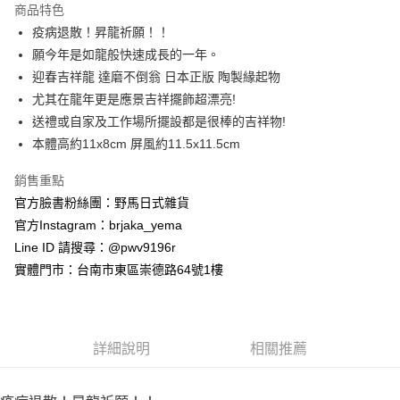
商品特色
合作金庫商業銀行
第一商業銀行
超商取貨付款
疫病退散！昇龍祈願！！
華南商業銀行
彰化商業銀行
願今年是如龍般快速成長的一年。
LINE Pay
上海商業儲蓄銀行
台北富邦商業銀行
國泰世華商業銀行
兆豐國際商業銀行
迎春吉祥龍 達磨不倒翁 日本正版 陶製緣起物
Apple Pay
臺灣中小企業銀行
台中商業銀行
尤其在龍年更是應景吉祥擺飾超漂亮!
匯豐（台灣）商業銀行
華泰商業銀行
送禮或自家及工作場所擺設都是很棒的吉祥物!
街口支付
聯邦商業銀行
遠東國際商業銀行
本體高約11x8cm 屏風約11.5x11.5cm
元大商業銀行
永豐商業銀行
悠遊付
玉山商業銀行
星展（台灣）商業銀行
銷售重點
台新國際商業銀行
中國信託商業銀行
Google Pay
官方臉書粉絲團：野馬日式雜貨
台灣樂天信用卡公司
ATM付款
官方Instagram：brjaka_yema
Line ID 請搜尋：@pwv9196r
運送方式
實體門市：台南市東區崇德路64號1樓
全家取貨付款
每筆NT$65，滿NT$999(含以上)免運費
詳細說明
相關推薦
付款後全家取貨
每筆NT$65，滿NT$999(含以上)免運費