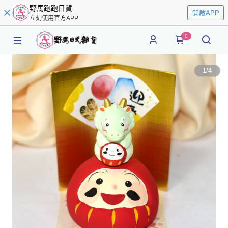
野馬跑跑日貨
開啟APP
立刻使用官方APP
0
1
/
4