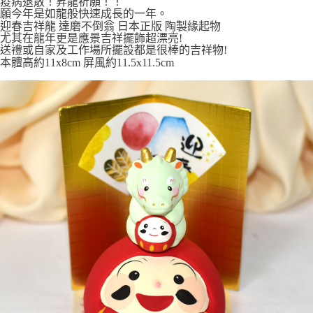
疫病退散！昇龍祈願！！
7-11取貨付款
願今年是如龍般快速成長的一年。
迎春吉祥龍 達磨不倒翁 日本正版 陶製緣起物
每筆NT$65，滿NT$999(含以上)免運費
尤其在龍年更是應景吉祥擺飾超漂亮!
送禮或自家及工作場所擺設都是很棒的吉祥物!
付款後7-11取貨
本體高約11x8cm 屏風約11.5x11.5cm
每筆NT$65，滿NT$999(含以上)免運費
宅配
每筆NT$100，滿NT$999(含以上)免運費