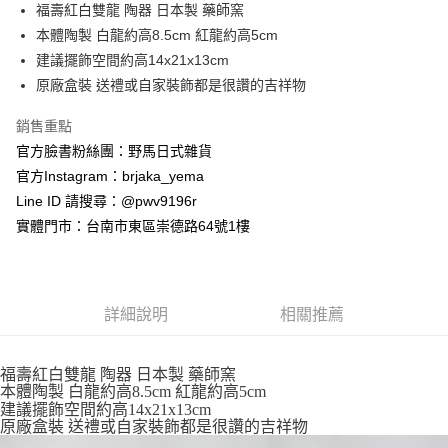
超商取貨付款
福壽紅白雙龍 陶器 日本製 藥師窯
華南商業銀行
彰化商業銀行
本體陶製 白龍約高8.5cm 紅龍約高5cm
LINE Pay
上海商業儲蓄銀行
台北富邦商業銀行
國泰世華商業銀行
兆豐國際商業銀行
建議擺飾空間約高14x21x13cm
Apple Pay
臺灣中小企業銀行
台中商業銀行
原廠盒裝 送禮或自家裝飾都是很讚的吉祥物
匯豐（台灣）商業銀行
華泰商業銀行
街口支付
聯邦商業銀行
遠東國際商業銀行
銷售重點
元大商業銀行
永豐商業銀行
悠遊付
官方臉書粉絲團：野馬日式雜貨
玉山商業銀行
星展（台灣）商業銀行
官方Instagram：brjaka_yema
台新國際商業銀行
中國信託商業銀行
Google Pay
Line ID 請搜尋：@pwv9196r
台灣樂天信用卡公司
ATM付款
實體門市：台南市東區崇德路64號1樓
運送方式
全家取貨付款
詳細說明
相關推薦
每筆NT$65，滿NT$999(含以上)免運費
付款後全家取貨
福壽紅白雙龍 陶器 日本製 藥師窯
本體陶製 白龍約高8.5cm 紅龍約高5cm
每筆NT$65，滿NT$999(含以上)免運費
建議擺飾空間約高14x21x13cm
原廠盒裝 送禮或自家裝飾都是很讚的吉祥物
7-11取貨付款