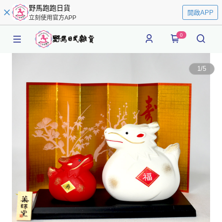
野馬跑跑日貨
開啟APP
立刻使用官方APP
0
1
/
5