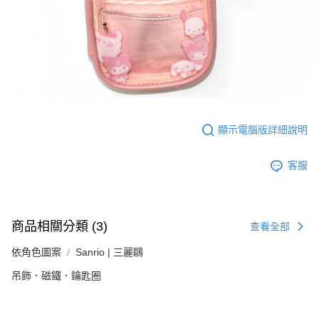
顯示電腦版詳細說明
客服
商品相關分類 (3)
查看全部
依角色圖案
Sanrio | 三麗鷗
吊飾．磁鐵．鑰匙圈