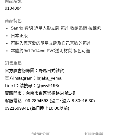
商品編號
信用卡分期付款
9104884
3 期 0 利率 每期
NT$99
21家銀行
商品特色
合作金庫商業銀行
第一商業銀行
超商取貨付款
Sanrio 透明 追星人形立牌 照片 收納吊飾 拉鍊包
華南商業銀行
彰化商業銀行
日本正版
LINE Pay
上海商業儲蓄銀行
台北富邦商業銀行
國泰世華商業銀行
兆豐國際商業銀行
可裝入您喜愛的明星立牌及自己喜歡的照片
Apple Pay
臺灣中小企業銀行
台中商業銀行
本體約9x12x14cm PVC透明材質 多色可選
匯豐（台灣）商業銀行
華泰商業銀行
街口支付
聯邦商業銀行
遠東國際商業銀行
銷售重點
元大商業銀行
永豐商業銀行
悠遊付
官方臉書粉絲團：野馬日式雜貨
玉山商業銀行
星展（台灣）商業銀行
官方Instagram：brjaka_yema
台新國際商業銀行
中國信託商業銀行
Google Pay
Line ID 請搜尋：@pwv9196r
台灣樂天信用卡公司
ATM付款
實體門市：台南市東區崇德路64號1樓
客服電話 : 06-2894593 (週二~週六 8:30~16:30)
運送方式
0921699941 (每日晚上10:00以前)
全家取貨付款
每筆NT$65，滿NT$999(含以上)免運費
詳細說明
相關推薦