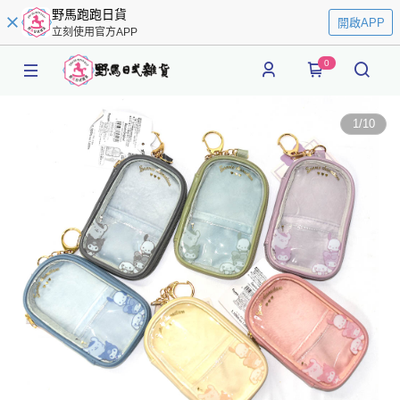
野馬跑跑日貨
開啟APP
立刻使用官方APP
0
1
/
10