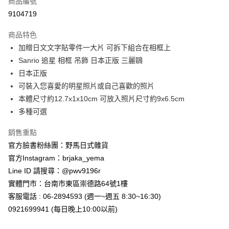
商品編號
信用卡分期付款
9104719
3 期 0 利率 每期
NT$109
21家銀行
商品特色
合作金庫商業銀行
第一商業銀行
超商取貨付款
加贈日文文字貼零件一大片 可拆下組合在相框上
華南商業銀行
彰化商業銀行
Sanrio 追星 相框 吊飾 日本正版 三麗鷗
LINE Pay
上海商業儲蓄銀行
台北富邦商業銀行
國泰世華商業銀行
兆豐國際商業銀行
日本正版
Apple Pay
臺灣中小企業銀行
台中商業銀行
可裝入您喜愛的明星照片或自己喜歡的照片
匯豐（台灣）商業銀行
華泰商業銀行
本體尺寸約12.7x1x10cm 可放入照片尺寸約9x6.5cm
街口支付
聯邦商業銀行
遠東國際商業銀行
多種可選
元大商業銀行
永豐商業銀行
悠遊付
玉山商業銀行
星展（台灣）商業銀行
銷售重點
台新國際商業銀行
中國信託商業銀行
Google Pay
官方臉書粉絲團：野馬日式雜貨
台灣樂天信用卡公司
ATM付款
官方Instagram：brjaka_yema
Line ID 請搜尋：@pwv9196r
運送方式
實體門市：台南市東區崇德路64號1樓
客服電話 : 06-2894593 (週一~週五 8:30~16:30)
全家取貨付款
0921699941 (每日晚上10:00以前)
每筆NT$65，滿NT$999(含以上)免運費