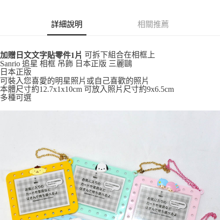
付款後全家取貨
每筆NT$65，滿NT$999(含以上)免運費
詳細說明
相關推薦
7-11取貨付款
每筆NT$65，滿NT$999(含以上)免運費
可拆下組合在相框上
加贈日文文字貼零件1片
Sanrio 追星 相框 吊飾 日本正版 三麗鷗
付款後7-11取貨
日本正版
每筆NT$65，滿NT$999(含以上)免運費
可裝入您喜愛的明星照片或自己喜歡的照片
本體尺寸約12.7x1x10cm 可放入照片尺寸約9x6.5cm
宅配
多種可選
每筆NT$100，滿NT$999(含以上)免運費