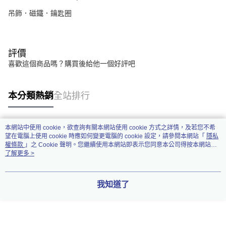
吊飾．磁鐵．鑰匙圈
評價
喜歡這個商品嗎？購買後給他一個好評吧
本分類熱銷
全站排行
本網站中使用 cookie，欲查詢有關本網站使用 cookie 方式之詳情，及若您不希
熱門標籤
望在電腦上使用 cookie 時應如何變更電腦的 cookie 設定，請參閱本網站「
隱私
權條款
」之 Cookie 聲明。您繼續使用本網站即表示您同意本公司得按本網站使
用條款之 Cookie 聲明使用 cookie。
了解更多 >
我知道了