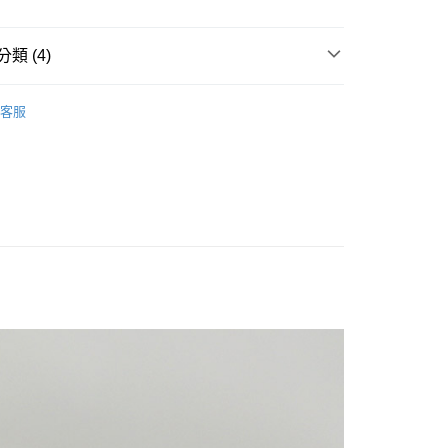
業銀行
星展（台灣）商業銀行
際商業銀行
中國信託商業銀行
y
天信用卡公司
類 (4)
運擺飾裝飾
其他和風擺飾
客服
運擺飾裝飾
十二生肖
列
日本藥師窯擺飾
付款
5，滿NT$999(含以上)免運費
價】8/1~8/16 指定商品任選2件88折
家取貨
5，滿NT$999(含以上)免運費
付款
5，滿NT$999(含以上)免運費
1取貨
5，滿NT$999(含以上)免運費
00，滿NT$999(含以上)免運費