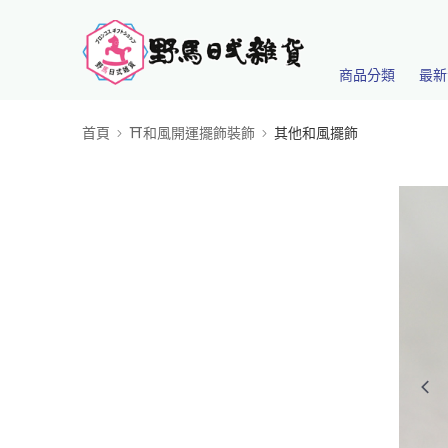
商品分類
最新
首頁
⛩️和風開運擺飾裝飾
其他和風擺飾