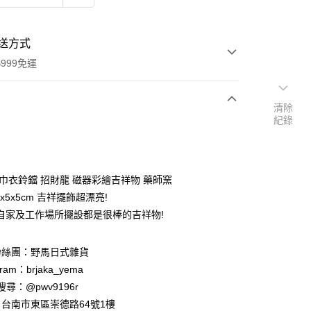
送方式
999免運
清除
紀錄
次付款
期付款
0 利率 每期
NT$118
21家銀行
福巾衣鈴鐺 招財龍 磁器彩繪吉祥物 藥師窯
庫商業銀行
第一商業銀行
5x5x5cm 吉祥擺飾超漂亮!
付款
業銀行
彰化商業銀行
自家及工作場所擺設都是很棒的吉祥物!
業儲蓄銀行
台北富邦商業銀行
華商業銀行
兆豐國際商業銀行
粉絲團：野馬日式雜貨
小企業銀行
台中商業銀行
台灣）商業銀行
華泰商業銀行
ram：brjaka_yema
業銀行
遠東國際商業銀行
 請搜尋：@pwv9196r
業銀行
永豐商業銀行
台南市東區崇德路64號1樓