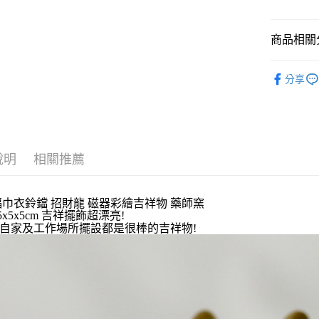
玉山商
台新國
Google Pa
台灣樂
商品相關分
ATM付款
⛩️和風開
分享
運送方式
⛩️和風開
依商品系
全家取貨
每筆NT$6
🎁【限時特
說明
相關推薦
付款後全
每筆NT$6
福巾衣鈴鐺 招財龍 磁器彩繪吉祥物 藥師窯
7-11取貨
5x5x5cm 吉祥擺飾超漂亮!
每筆NT$6
自家及工作場所擺設都是很棒的吉祥物!
付款後7-1
每筆NT$6
宅配
每筆NT$1