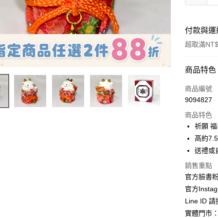
付款與運
超取滿NT$
付款方式
商品特色
信用卡一
商品編號
9094827
信用卡分
商品特色
3 期 
祈願 
合作金
高約7.
超商取貨
華南商
送禮或
LINE Pay
上海商
銷售重點
國泰世
Apple Pay
官方臉書
臺灣中
匯豐（
官方Instag
街口支付
聯邦商
Line ID
元大商
悠遊付
實體門市：