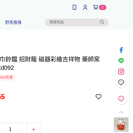
0
野馬推推
福巾鈴鐺 招財龍 磁器彩繪吉祥物 藥師窯
kd092
999免運
55