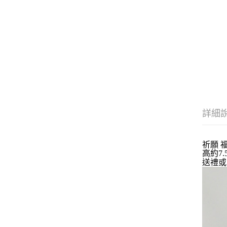
詳細
祈願 
高約7.
送禮或