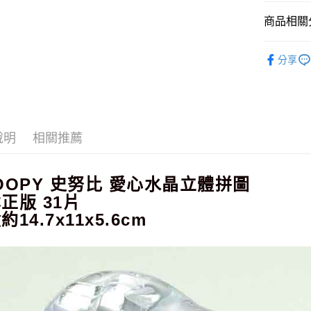
玉山商
台新國
Google Pa
商品相關分
台灣樂
ATM付款
依角色圖
分享
桌遊．卡
運送方式
全家取貨
每筆NT$6
說明
相關推薦
付款後全
每筆NT$6
OOPY 史努比 愛心水晶立體拼圖
正版 31片
7-11取貨
約14.7x11x5.6cm
每筆NT$6
付款後7-1
每筆NT$6
宅配
每筆NT$1