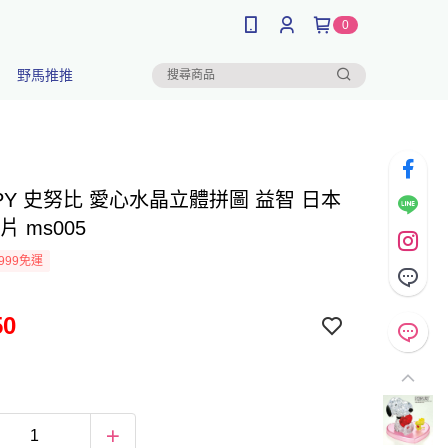
0
野馬推推
PY 史努比 愛心水晶立體拼圖 益智 日本
片 ms005
999免運
50