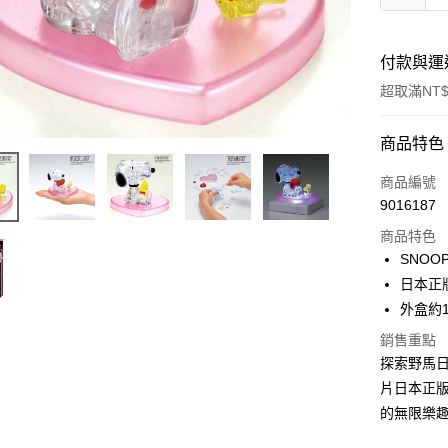
付款與運
超取滿NT$
付款方式
商品特色
信用卡一
商品編號
9016187
信用卡分
商品特色
3 期 
SNOO
合作金
日本正版
超商取貨
華南商
外盒約14
LINE Pay
上海商
銷售重點
國泰世
Apple Pay
探索野馬日
臺灣中
匯豐（
片日本正版
街口支付
聯邦商
的無限樂
元大商
悠遊付