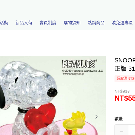
活動
新品入荷
會員制度
購物須知
熱銷商品
湊免運專區
SNOO
正版 31
超取滿NT$
NT$917
NT$5
數量