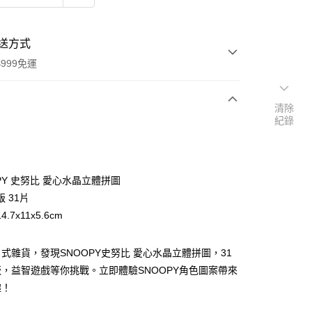
送方式
999免運
清除
紀錄
次付款
期付款
0 利率 每期
NT$183
21家銀行
PY 史努比 愛心水晶立體拼圖
庫商業銀行
第一商業銀行
 31片
付款
業銀行
彰化商業銀行
.7x11x5.6cm
業儲蓄銀行
台北富邦商業銀行
華商業銀行
兆豐國際商業銀行
式雜貨，發現SNOOPY史努比 愛心水晶立體拼圖，31
小企業銀行
台中商業銀行
台灣）商業銀行
華泰商業銀行
，益智遊戲等你挑戰。立即體驗SNOOPY角色圖案帶來
業銀行
遠東國際商業銀行
趣！
業銀行
永豐商業銀行