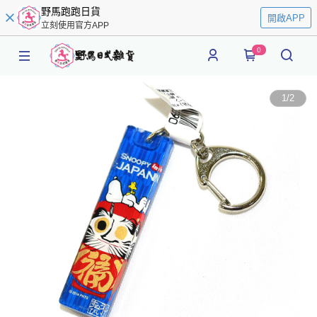
野馬跑跑日貨
開啟APP
立刻使用官方APP
0
1
/
2