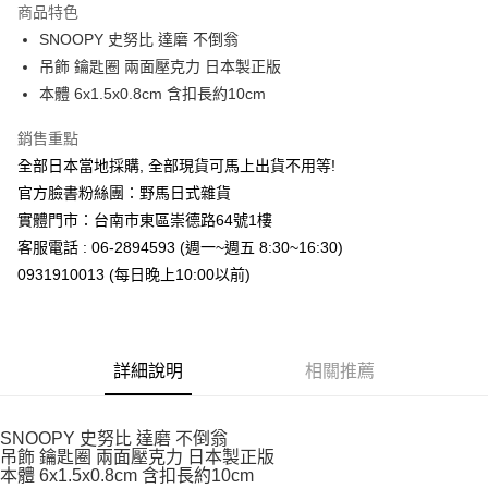
商品特色
合作金庫商業銀行
第一商業銀行
超商取貨付款
SNOOPY 史努比 達磨 不倒翁
華南商業銀行
彰化商業銀行
吊飾 鑰匙圈 兩面壓克力 日本製正版
LINE Pay
上海商業儲蓄銀行
台北富邦商業銀行
國泰世華商業銀行
兆豐國際商業銀行
本體 6x1.5x0.8cm 含扣長約10cm
Apple Pay
臺灣中小企業銀行
台中商業銀行
銷售重點
匯豐（台灣）商業銀行
華泰商業銀行
街口支付
聯邦商業銀行
遠東國際商業銀行
全部日本當地採購, 全部現貨可馬上出貨不用等!
元大商業銀行
永豐商業銀行
悠遊付
官方臉書粉絲團：野馬日式雜貨
玉山商業銀行
星展（台灣）商業銀行
實體門市：台南市東區崇德路64號1樓
台新國際商業銀行
中國信託商業銀行
Google Pay
客服電話 : 06-2894593 (週一~週五 8:30~16:30)
台灣樂天信用卡公司
ATM付款
0931910013 (每日晚上10:00以前)
運送方式
全家取貨付款
詳細說明
相關推薦
每筆NT$65，滿NT$999(含以上)免運費
付款後全家取貨
SNOOPY 史努比 達磨 不倒翁
吊飾 鑰匙圈 兩面壓克力 日本製正版
每筆NT$65，滿NT$999(含以上)免運費
本體 6x1.5x0.8cm 含扣長約10cm