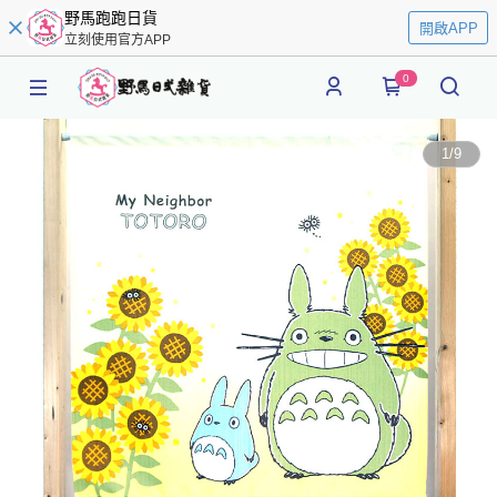
野馬跑跑日貨
開啟APP
立刻使用官方APP
0
1
/
9