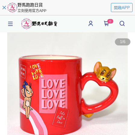
野馬跑跑日貨
開啟APP
立刻使用官方APP
0
1
/
6