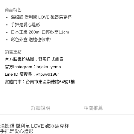
3 期 0 利率 每期
NT$162
21家銀行
商品特色
合作金庫商業銀行
第一商業銀行
超商取貨付款
湯姆貓 傑利鼠 LOVE 磁器馬克杯
華南商業銀行
彰化商業銀行
手把是愛心造形
LINE Pay
上海商業儲蓄銀行
台北富邦商業銀行
國泰世華商業銀行
兆豐國際商業銀行
日本正版 280ml 口徑8x高11cm
Apple Pay
臺灣中小企業銀行
台中商業銀行
彩色外盒 送禮也很讚!
匯豐（台灣）商業銀行
華泰商業銀行
街口支付
聯邦商業銀行
遠東國際商業銀行
銷售重點
元大商業銀行
永豐商業銀行
悠遊付
官方臉書粉絲團：野馬日式雜貨
玉山商業銀行
星展（台灣）商業銀行
官方Instagram：brjaka_yema
台新國際商業銀行
中國信託商業銀行
Google Pay
Line ID 請搜尋：@pwv9196r
台灣樂天信用卡公司
ATM付款
實體門市：台南市東區崇德路64號1樓
運送方式
全家取貨付款
詳細說明
相關推薦
每筆NT$65，滿NT$999(含以上)免運費
付款後全家取貨
湯姆貓 傑利鼠 LOVE 磁器馬克杯
手把是愛心造形
每筆NT$65，滿NT$999(含以上)免運費