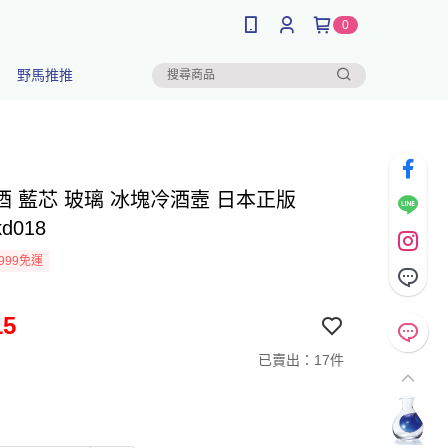
0
野馬推推
酒 藍芯 玻璃 冰塊冷酒壼 日本正版
kd018
999免運
15
已賣出：17件