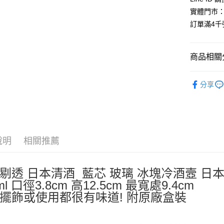
元大商
悠遊付
實體門市：
玉山商
訂單滿4
台新國
Google Pa
台灣樂
ATM付款
商品相關分
🍵馬克杯
運送方式
分享
🎁【限時特
全家取貨
每筆NT$6
付款後全
說明
相關推薦
每筆NT$6
7-11取貨
剔透 日本清酒 藍芯 玻璃 冰塊冷酒壼 日
每筆NT$6
ml 口徑3.8cm 高12.5cm 最寬處9.4cm
付款後7-1
擺飾或使用都很有味道! 附原廠盒裝
每筆NT$6