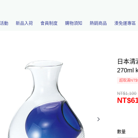
活動
新品入荷
會員制度
購物須知
熱銷商品
湊免運專區
日本清
270ml 
超取滿NT$
NT$1,100
NT$6
數量