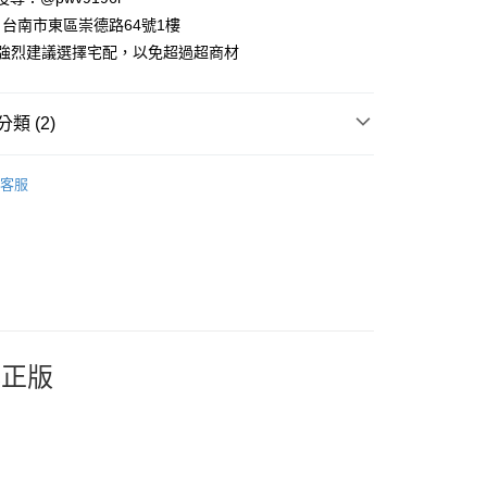
業銀行
永豐商業銀行
台南市東區崇德路64號1樓
業銀行
星展（台灣）商業銀行
千強烈建議選擇宅配，以免超過超商材
際商業銀行
中國信託商業銀行
y
天信用卡公司
類 (2)
．酒杯．茶杯
酒杯．酒壺．玻璃杯
客服
價】8/1~8/16 指定商品任選2件88折
付款
5，滿NT$999(含以上)免運費
家取貨
5，滿NT$999(含以上)免運費
付款
本正版
5，滿NT$999(含以上)免運費
1取貨
5，滿NT$999(含以上)免運費