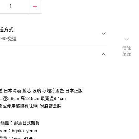
送方式
999免運
清除
紀錄
次付款
期付款
0 利率 每期
NT$205
21家銀行
透 日本清酒 藍芯 玻璃 冰塊冷酒壼 日本正版
庫商業銀行
第一商業銀行
 口徑3.8cm 高12.5cm 最寬處9.4cm
付款
業銀行
彰化商業銀行
飾或使用都很有味道! 附原廠盒裝
業儲蓄銀行
台北富邦商業銀行
華商業銀行
兆豐國際商業銀行
粉絲團：野馬日式雜貨
小企業銀行
台中商業銀行
台灣）商業銀行
華泰商業銀行
ram：brjaka_yema
業銀行
遠東國際商業銀行
 請搜尋：@pwv9196r