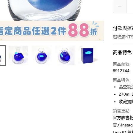
付款與運
超取滿NT$
付款方式
商品特色
信用卡一
商品編號
8912744
信用卡分
商品特色
3 期 
晶瑩剔
合作金
270ml
超商取貨
華南商
收藏擺
LINE Pay
上海商
銷售重點
國泰世
Apple Pay
官方臉書
臺灣中
匯豐（
官方Instag
街口支付
聯邦商
Line ID