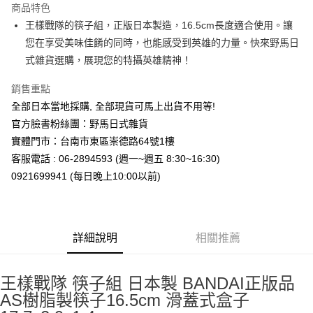
商品特色
合作金庫商業銀行
第一商業銀行
超商取貨付款
王樣戰隊的筷子組，正版日本製造，16.5cm長度適合使用。讓
華南商業銀行
彰化商業銀行
您在享受美味佳餚的同時，也能感受到英雄的力量。快來野馬日
LINE Pay
上海商業儲蓄銀行
台北富邦商業銀行
國泰世華商業銀行
兆豐國際商業銀行
式雜貨選購，展現您的特攝英雄精神！
Apple Pay
臺灣中小企業銀行
台中商業銀行
銷售重點
匯豐（台灣）商業銀行
華泰商業銀行
街口支付
聯邦商業銀行
遠東國際商業銀行
全部日本當地採購, 全部現貨可馬上出貨不用等!
元大商業銀行
永豐商業銀行
悠遊付
官方臉書粉絲團：野馬日式雜貨
玉山商業銀行
星展（台灣）商業銀行
實體門市：台南市東區崇德路64號1樓
台新國際商業銀行
中國信託商業銀行
Google Pay
客服電話 : 06-2894593 (週一~週五 8:30~16:30)
台灣樂天信用卡公司
ATM付款
0921699941 (每日晚上10:00以前)
運送方式
全家取貨付款
詳細說明
相關推薦
每筆NT$65，滿NT$999(含以上)免運費
付款後全家取貨
王樣戰隊 筷子組 日本製 BANDAI正版品
每筆NT$65，滿NT$999(含以上)免運費
AS樹脂製筷子16.5cm 滑蓋式盒子