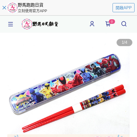
野馬跑跑日貨
開啟APP
立刻使用官方APP
0
1
/
4