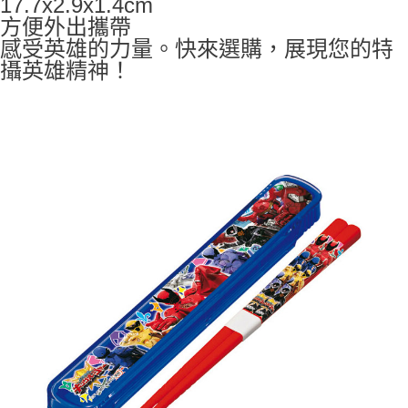
17.7x2.9x1.4cm
7-11取貨付款
方便外出攜帶
每筆NT$65，滿NT$999(含以上)免運費
感受英雄的力量。快來選購，展現您的特
攝英雄精神！
付款後7-11取貨
每筆NT$65，滿NT$999(含以上)免運費
宅配
每筆NT$100，滿NT$999(含以上)免運費