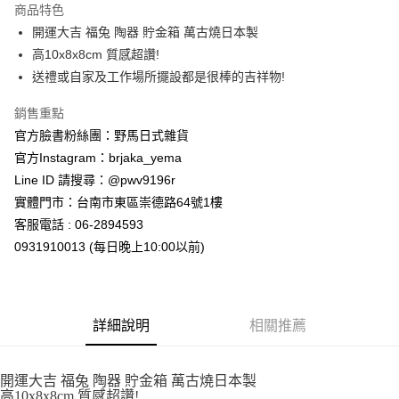
商品特色
合作金庫商業銀行
第一商業銀行
超商取貨付款
開運大吉 福兔 陶器 貯金箱 萬古燒日本製
華南商業銀行
彰化商業銀行
高10x8x8cm 質感超讚!
LINE Pay
上海商業儲蓄銀行
台北富邦商業銀行
國泰世華商業銀行
兆豐國際商業銀行
送禮或自家及工作場所擺設都是很棒的吉祥物!
Apple Pay
臺灣中小企業銀行
台中商業銀行
銷售重點
匯豐（台灣）商業銀行
華泰商業銀行
街口支付
聯邦商業銀行
遠東國際商業銀行
官方臉書粉絲團：野馬日式雜貨
元大商業銀行
永豐商業銀行
悠遊付
官方Instagram：brjaka_yema
玉山商業銀行
星展（台灣）商業銀行
Line ID 請搜尋：@pwv9196r
台新國際商業銀行
中國信託商業銀行
Google Pay
實體門市：台南市東區崇德路64號1樓
台灣樂天信用卡公司
ATM付款
客服電話 : 06-2894593
0931910013 (每日晚上10:00以前)
運送方式
全家取貨付款
每筆NT$65，滿NT$999(含以上)免運費
詳細說明
相關推薦
付款後全家取貨
每筆NT$65，滿NT$999(含以上)免運費
開運大吉 福兔 陶器 貯金箱 萬古燒日本製
高10x8x8cm 質感超讚!