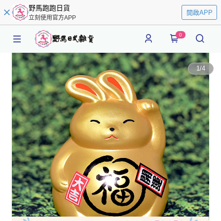
野馬跑跑日貨
開啟APP
立刻使用官方APP
0
1
/
4