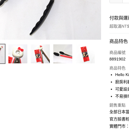
付款與運
超取滿NT$
付款方式
商品特色
信用卡一
商品編號
8891902
信用卡分
商品特色
3 期 
Hello
合作金
廚房利器
超商取貨
華南商
可愛設
LINE Pay
上海商
不易損
國泰世
Apple Pay
銷售重點
臺灣中
匯豐（
全部日本當
街口支付
聯邦商
官方臉書
元大商
悠遊付
實體門市：