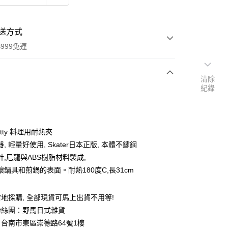
送方式
999免運
清除
紀錄
次付款
期付款
0 利率 每期
NT$158
21家銀行
 Kitty 料理用耐熱夾
庫商業銀行
第一商業銀行
, 輕量好使用, Skater日本正版, 本體不鏽鋼
付款
業銀行
彰化商業銀行
計,尼龍與ABS樹脂材料製成,
業儲蓄銀行
台北富邦商業銀行
壞鍋具和煎鍋的表面。耐熱180度C,長31cm
華商業銀行
兆豐國際商業銀行
小企業銀行
台中商業銀行
台灣）商業銀行
華泰商業銀行
地採購, 全部現貨可馬上出貨不用等!
業銀行
遠東國際商業銀行
粉絲團：野馬日式雜貨
業銀行
永豐商業銀行
台南市東區崇德路64號1樓