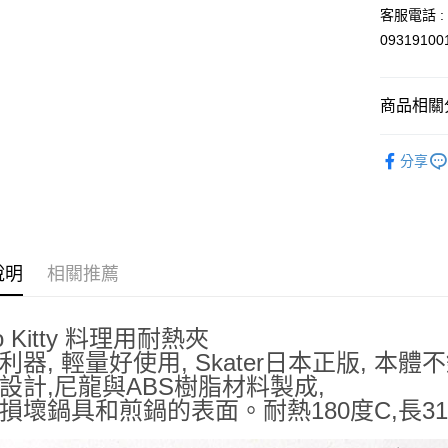
玉山商
客服電話 : 
台新國
Google Pa
0931910
台灣樂
ATM付款
商品相關分
運送方式
依角色圖
分享
全家取貨
🍳廚房好幫
每筆NT$6
付款後全
每筆NT$6
說明
相關推薦
7-11取貨
每筆NT$6
 Kitty
料理用耐熱夾
付款後7-1
利器, 輕量好使用, Skater日本正版, 本體
設計,尼龍與ABS樹脂材料製成,
每筆NT$6
損壞鍋具和煎鍋的表面。耐熱180度C,長31
宅配
每筆NT$1