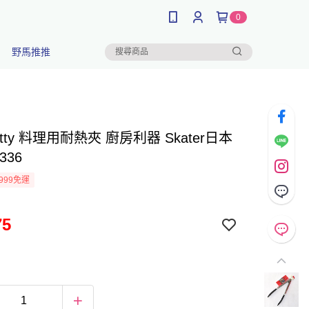
0
野馬推推
 Kitty 料理用耐熱夾 廚房利器 Skater日本
336
999免運
75