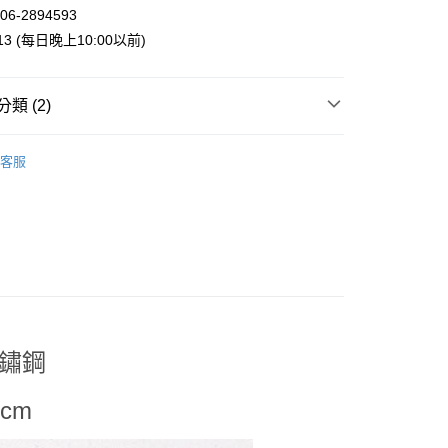
業銀行
星展（台灣）商業銀行
06-2894593
際商業銀行
中國信託商業銀行
y
013 (每日晚上10:00以前)
天信用卡公司
類 (2)
案
Sanrio | 三麗鷗
客服
付款
手 | 餐廚用品
廚房用品
5，滿NT$999(含以上)免運費
家取貨
5，滿NT$999(含以上)免運費
付款
5，滿NT$999(含以上)免運費
1取貨
不鏽鋼
5，滿NT$999(含以上)免運費
cm
00，滿NT$999(含以上)免運費