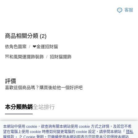
客服
商品相關分類 (2)
依角色圖案
❤金運招財貓
⛩️和風開運擺飾裝飾
招財貓擺飾
評價
喜歡這個商品嗎？購買後給他一個好評吧
本分類熱銷
全站排行
本網站中使用 cookie，欲查詢有關本網站使用 cookie 方式之詳情，及若您不希
熱門標籤
望在電腦上使用 cookie 時應如何變更電腦的 cookie 設定，請參閱本網站「
隱私
權條款
」之 Cookie 聲明。您繼續使用本網站即表示您同意本公司得按本網站使