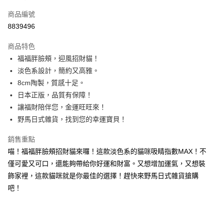
信用卡一次付款
商品編號
信用卡分期付款
8839496
3 期 0 利率 每期
NT$123
21家銀行
商品特色
合作金庫商業銀行
第一商業銀行
超商取貨付款
福福胖臉頰，迎風招財貓！
華南商業銀行
彰化商業銀行
淡色系設計，簡約又高雅。
LINE Pay
上海商業儲蓄銀行
台北富邦商業銀行
國泰世華商業銀行
兆豐國際商業銀行
8cm陶製，質感十足。
Apple Pay
臺灣中小企業銀行
台中商業銀行
日本正版，品質有保障！
匯豐（台灣）商業銀行
華泰商業銀行
讓福財陪伴您，金運旺旺來！
街口支付
聯邦商業銀行
遠東國際商業銀行
野馬日式雜貨，找到您的幸運寶貝！
元大商業銀行
永豐商業銀行
悠遊付
玉山商業銀行
星展（台灣）商業銀行
銷售重點
台新國際商業銀行
中國信託商業銀行
Google Pay
喵！福福胖臉頰招財貓來囉！這款淡色系的貓咪吸睛指數MAX！不
台灣樂天信用卡公司
ATM付款
僅可愛又可口，還能夠帶給你好運和財富。又想增加運氣，又想裝
飾家裡，這款貓咪就是你最佳的選擇！趕快來野馬日式雜貨搶購
運送方式
吧！
全家取貨付款
每筆NT$65，滿NT$999(含以上)免運費