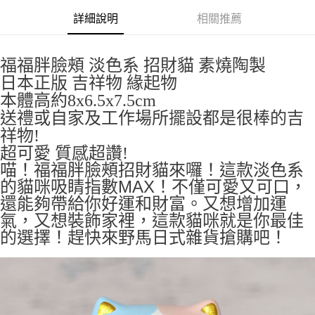
詳細說明
相關推薦
付款後全家取貨
每筆NT$65，滿NT$999(含以上)免運費
福福胖臉頰 淡色系 招財貓 素燒陶製
7-11取貨付款
日本正版 吉祥物 緣起物
每筆NT$65，滿NT$999(含以上)免運費
本體高約8x6.5x7.5cm
付款後7-11取貨
送禮或自家及工作場所擺設都是很棒的吉
每筆NT$65，滿NT$999(含以上)免運費
祥物!
超可愛 質感超讚!
宅配
喵！福福胖臉頰招財貓來囉！這款淡色系
每筆NT$100，滿NT$999(含以上)免運費
的貓咪吸睛指數MAX！不僅可愛又可口，
還能夠帶給你好運和財富。又想增加運
氣，又想裝飾家裡，這款貓咪就是你最佳
的選擇！趕快來野馬日式雜貨搶購吧！