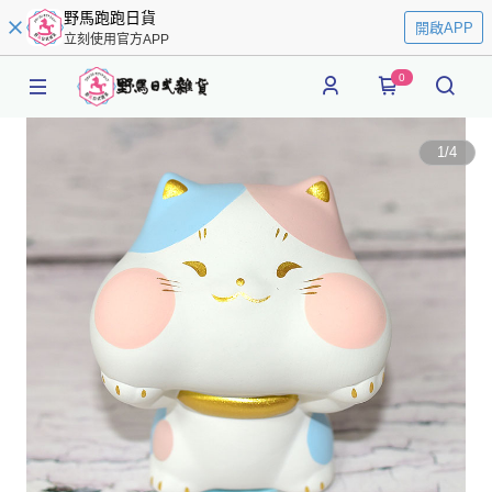
野馬跑跑日貨
開啟APP
立刻使用官方APP
0
1
/
4