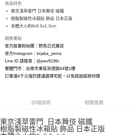
商品特色
合作金庫商業銀行
第一商業銀行
超商取貨付款
東京淺草雷門 日本舞伎 磁鐵
華南商業銀行
彰化商業銀行
樹脂製磁性冰箱貼 飾品 日本正版
LINE Pay
上海商業儲蓄銀行
台北富邦商業銀行
國泰世華商業銀行
兆豐國際商業銀行
本體大小約8x5.5x1.3cm
Apple Pay
臺灣中小企業銀行
台中商業銀行
銷售重點
匯豐（台灣）商業銀行
華泰商業銀行
街口支付
聯邦商業銀行
遠東國際商業銀行
官方臉書粉絲團：野馬日式雜貨
元大商業銀行
永豐商業銀行
悠遊付
官方Instagram：brjaka_yema
玉山商業銀行
星展（台灣）商業銀行
Line ID 請搜尋：@pwv9196r
台新國際商業銀行
中國信託商業銀行
Google Pay
實體門市：台南市東區崇德路64號1樓
台灣樂天信用卡公司
ATM付款
訂單滿4千元強烈建議選擇宅配，以免超過超商材積
運送方式
全家取貨付款
詳細說明
相關推薦
每筆NT$65，滿NT$999(含以上)免運費
付款後全家取貨
東京淺草雷門
日本舞伎 磁鐵
每筆NT$65，滿NT$999(含以上)免運費
樹脂製磁性冰箱貼 飾品 日本正版