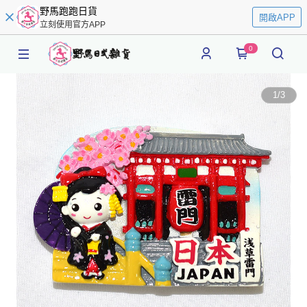
野馬跑跑日貨
開啟APP
立刻使用官方APP
0
1
/
3