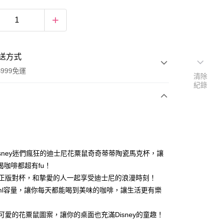
送方式
999免運
清除
紀錄
次付款
期付款
0 利率 每期
NT$293
21家銀行
讓Disney迷們瘋狂的迪士尼花粟鼠奇奇蒂蒂陶瓷馬克杯，讓
庫商業銀行
第一商業銀行
喝咖啡都超有fu！
付款
業銀行
彰化商業銀行
日本正版對杯，和摯愛的人一起享受迪士尼的浪漫時刻！
業儲蓄銀行
台北富邦商業銀行
270ml容量，讓你每天都能喝到美味的咖啡，讓生活更有樂
華商業銀行
兆豐國際商業銀行
小企業銀行
台中商業銀行
繽紛可愛的花粟鼠圖案，讓你的桌面也充滿Disney的童趣！
台灣）商業銀行
華泰商業銀行