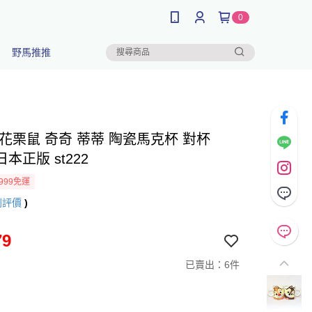
0
野馬推推
花栗鼠 奇奇 蒂蒂 陶瓷馬克杯 對杯
 日本正版 st222
999免運
則評價
)
79
已賣出：6件