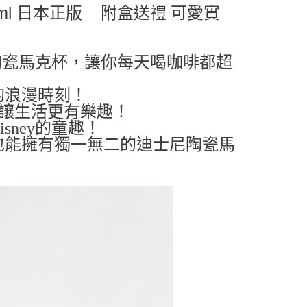
0ml 日本正版
附盒送禮 可愛實
00，滿NT$999(含以上)免運費
蒂蒂陶瓷馬克杯，讓你每天喝咖啡都超
的浪漫時刻！
啡，讓生活更有樂趣！
sney的童趣！
友也能擁有獨一無二的迪士尼陶瓷馬