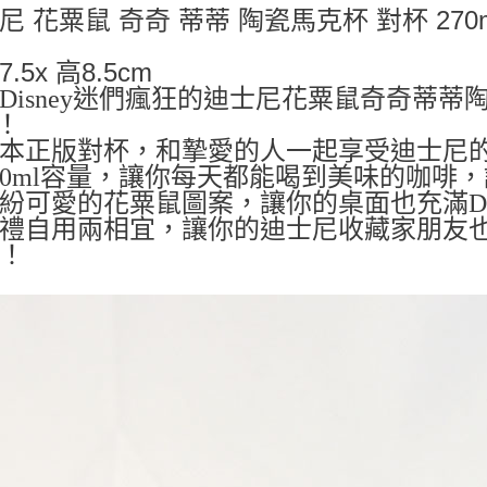
尼 花粟鼠 奇奇 蒂蒂 陶瓷馬克杯 對杯 27
宅配
每筆NT$1
.5x 高8.5cm
 讓Disney迷們瘋狂的迪士尼花粟鼠奇奇
u！
 日本正版對杯，和摯愛的人一起享受迪士尼
 270ml容量，讓你每天都能喝到美味的咖
 繽紛可愛的花粟鼠圖案，讓你的桌面也充滿Di
 送禮自用兩相宜，讓你的迪士尼收藏家朋
！