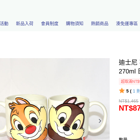
活動
新品入荷
會員制度
購物須知
熱銷商品
湊免運專區
迪士尼 
270ml
超取滿NT$
5 (
1
NT$1,465
NT$8
數量