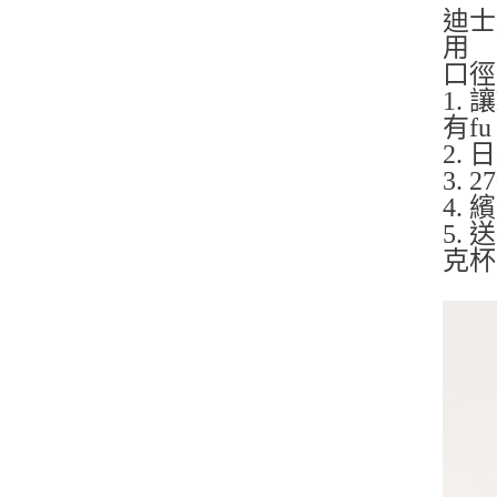
迪士
用
口徑7
1.
有f
2.
3.
4.
5.
克杯