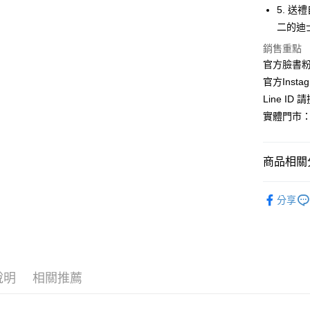
街口支付
聯邦商
5. 
元大商
悠遊付
二的迪
玉山商
銷售重點
台新國
Google Pa
官方臉書
台灣樂
ATM付款
官方Instag
Line ID
實體門市：
運送方式
全家取貨
商品相關分
每筆NT$6
依角色圖
付款後全
分享
🍵馬克杯
每筆NT$6
7-11取貨
每筆NT$6
說明
相關推薦
付款後7-1
每筆NT$6