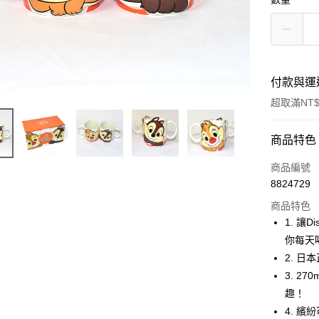
付款與運
超取滿NT$
付款方式
商品特色
信用卡一
商品編號
8824729
信用卡分
商品特色
3 期 
1. 
合作金
你每天
超商取貨
華南商
2. 
LINE Pay
上海商
3. 
國泰世
趣！
Apple Pay
臺灣中
4. 
匯豐（