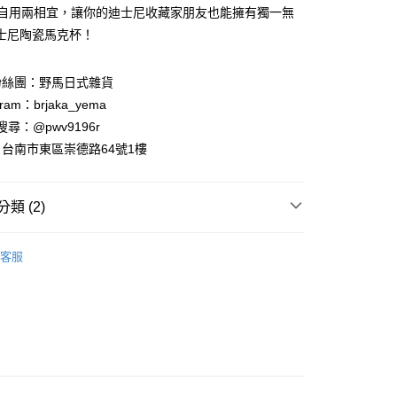
業銀行
遠東國際商業銀行
送禮自用兩相宜，讓你的迪士尼收藏家朋友也能擁有獨一無
業銀行
永豐商業銀行
士尼陶瓷馬克杯！
業銀行
星展（台灣）商業銀行
際商業銀行
中國信託商業銀行
y
粉絲團：野馬日式雜貨
天信用卡公司
ram：brjaka_yema
 請搜尋：@pwv9196r
台南市東區崇德路64號1樓
付款
類 (2)
5，滿NT$999(含以上)免運費
案
Disney | 迪士尼
家取貨
客服
．酒杯．茶杯
馬克杯
5，滿NT$999(含以上)免運費
付款
5，滿NT$999(含以上)免運費
1取貨
5，滿NT$999(含以上)免運費