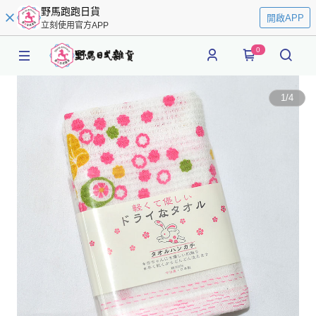
野馬跑跑日貨
開啟APP
立刻使用官方APP
0
1
/
4