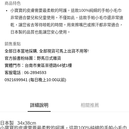
商品特色
合作金庫商業銀行
第一商業銀行
超商取貨付款
小寶寶的皮膚需要最柔軟的呵護，這款100%純綿的手帕小毛巾
華南商業銀行
彰化商業銀行
非常適合嬰兒和兒童使用。不僅如此，這款手帕小毛巾還非常速
LINE Pay
上海商業儲蓄銀行
台北富邦商業銀行
國泰世華商業銀行
兆豐國際商業銀行
乾，讓您省去等待晾乾的時間。用來擦嘴巴或擦汗都非常適合，
Apple Pay
臺灣中小企業銀行
台中商業銀行
日本製的品質也能讓您安心使用。
匯豐（台灣）商業銀行
華泰商業銀行
街口支付
聯邦商業銀行
遠東國際商業銀行
銷售重點
元大商業銀行
永豐商業銀行
悠遊付
全部日本當地採購, 全部現貨可馬上出貨不用等!
玉山商業銀行
星展（台灣）商業銀行
官方臉書粉絲團：野馬日式雜貨
台新國際商業銀行
中國信託商業銀行
Google Pay
實體門市：台南市東區崇德路64號1樓
台灣樂天信用卡公司
ATM付款
客服電話 : 06-2894593
0921699941 (每日晚上10:00以前)
運送方式
全家取貨付款
每筆NT$65，滿NT$999(含以上)免運費
詳細說明
相關推薦
付款後全家取貨
每筆NT$65，滿NT$999(含以上)免運費
日本製 34x38cm
小寶寶的皮膚需要最柔軟的呵護，這款100%純綿的手帕小毛巾