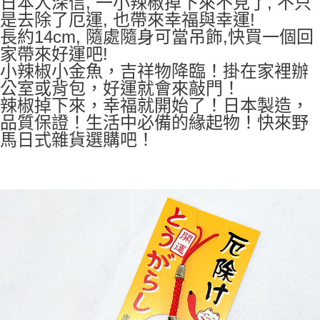
日本人深信, 一小辣椒掉下來不見了, 不只
7-11取貨付款
是去除了厄運, 也帶來幸福與幸運!
每筆NT$65，滿NT$999(含以上)免運費
長約14cm, 隨處隨身可當吊飾,快買一個回
家帶來好運吧!
付款後7-11取貨
小辣椒小金魚，吉祥物降臨！掛在家裡辦
每筆NT$65，滿NT$999(含以上)免運費
公室或背包，好運就會來敲門！
宅配
辣椒掉下來，幸福就開始了！日本製造，
品質保證！生活中必備的緣起物！快來野
每筆NT$100，滿NT$999(含以上)免運費
馬日式雜貨選購吧！