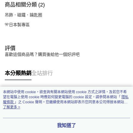
商品相關分類 (2)
吊飾．磁鐵．鑰匙圈
🎌日本製專區
評價
喜歡這個商品嗎？購買後給他一個好評吧
本分類熱銷
全站排行
本網站中使用 cookie，欲查詢有關本網站使用 cookie 方式之詳情，及若您不希
熱門標籤
望在電腦上使用 cookie 時應如何變更電腦的 cookie 設定，請參閱本網站「
隱私
權條款
」之 Cookie 聲明。您繼續使用本網站即表示您同意本公司得按本網站使
用條款之 Cookie 聲明使用 cookie。
了解更多 >
我知道了