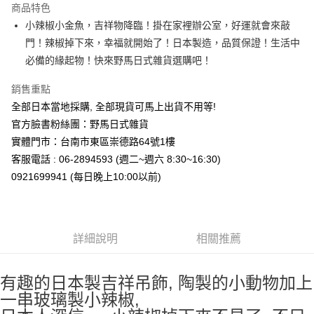
商品特色
合作金庫商業銀行
第一商業銀行
超商取貨付款
小辣椒小金魚，吉祥物降臨！掛在家裡辦公室，好運就會來敲
華南商業銀行
彰化商業銀行
門！辣椒掉下來，幸福就開始了！日本製造，品質保證！生活中
LINE Pay
上海商業儲蓄銀行
台北富邦商業銀行
國泰世華商業銀行
兆豐國際商業銀行
必備的緣起物！快來野馬日式雜貨選購吧！
Apple Pay
臺灣中小企業銀行
台中商業銀行
銷售重點
匯豐（台灣）商業銀行
華泰商業銀行
街口支付
聯邦商業銀行
遠東國際商業銀行
全部日本當地採購, 全部現貨可馬上出貨不用等!
元大商業銀行
永豐商業銀行
悠遊付
官方臉書粉絲團：野馬日式雜貨
玉山商業銀行
星展（台灣）商業銀行
實體門市：台南市東區崇德路64號1樓
台新國際商業銀行
中國信託商業銀行
Google Pay
客服電話 : 06-2894593 (週二~週六 8:30~16:30)
台灣樂天信用卡公司
ATM付款
0921699941 (每日晚上10:00以前)
運送方式
全家取貨付款
詳細說明
相關推薦
每筆NT$65，滿NT$999(含以上)免運費
付款後全家取貨
有趣的日本製吉祥吊飾, 陶製的小動物加上
一串玻璃製小辣椒,
每筆NT$65，滿NT$999(含以上)免運費