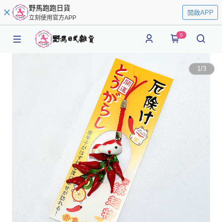
野馬跑跑日貨
開啟APP
立刻使用官方APP
0
1
/
3