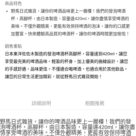
商品特色
合作金庫商業銀行
第一商業銀行
超商取貨付款
野馬日式雜貨，讓你的啤酒品味更上一層樓！我們的發泡啤酒
華南商業銀行
彰化商業銀行
杯，高腳杯，由日本製造，容量達420ml，讓你盡情享受啤酒的
LINE Pay
上海商業儲蓄銀行
台北富邦商業銀行
國泰世華商業銀行
兆豐國際商業銀行
美味。不僅外觀精美，更能有效保持啤酒的泡沫，讓你的口感更
Apple Pay
臺灣中小企業銀行
台中商業銀行
加豐富。快來體驗高品質的啤酒杯，讓你的啤酒時間更加愉悅！
匯豐（台灣）商業銀行
華泰商業銀行
街口支付
聯邦商業銀行
遠東國際商業銀行
銷售重點
元大商業銀行
永豐商業銀行
悠遊付
日本東洋佐佐木製造的發泡啤酒杯高腳杯，容量達到420ml，讓您
玉山商業銀行
星展（台灣）商業銀行
享受最完美的啤酒品味。輕盈的杯身，加上優美的曲線設計，讓您
台新國際商業銀行
中國信託商業銀行
Google Pay
的手感舒適，品味更佳。不僅適合喝啤酒，也適合用於其他飲品。
台灣樂天信用卡公司
ATM付款
讓您的日常生活更加精彩，就從野馬日式雜貨開始！
運送方式
全家取貨付款
詳細說明
相關推薦
每筆NT$65，滿NT$999(含以上)免運費
付款後全家取貨
野馬日式雜貨，讓你的啤酒品味更上一層樓！我們的發
泡啤酒杯，高腳杯，由日本製造，容量達420ml，讓你盡
每筆NT$65，滿NT$999(含以上)免運費
情享受啤酒的美味。不僅外觀精美，更能有效保持啤酒