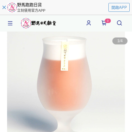
野馬跑跑日貨
開啟APP
立刻使用官方APP
0
1
/
4