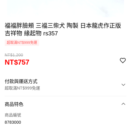
福福胖臉頰 三福三柴犬 陶製 日本龍虎作正版
吉祥物 緣起物 rs357
超取滿NT$999免運
NT$1,200
NT$757
付款與運送方式
超取滿NT$999免運
付款方式
商品特色
信用卡一次付款
商品編號
信用卡分期付款
8783000
3 期 0 利率 每期
NT$252
21家銀行