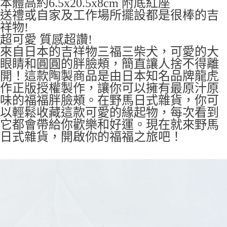
本體高約6.5x20.5x8cm 附底紅座
7-11取貨付款
送禮或自家及工作場所擺設都是很棒的吉
每筆NT$65，滿NT$999(含以上)免運費
祥物!
超可愛 質感超讚!
付款後7-11取貨
來自日本的吉祥物三福三柴犬，可愛的大
每筆NT$65，滿NT$999(含以上)免運費
眼睛和圓圓的胖臉頰，簡直讓人捨不得離
宅配
開！這款陶製商品是由日本知名品牌龍虎
每筆NT$100，滿NT$999(含以上)免運費
作正版授權製作，讓你可以擁有最原汁原
味的福福胖臉頰。在野馬日式雜貨，你可
以輕鬆收藏這款可愛的緣起物，每次看到
它都會帶給你歡樂和好運。現在就來野馬
日式雜貨，開啟你的福福之旅吧！