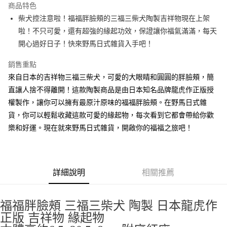
商品特色
合作金庫商業銀行
第一商業銀行
超商取貨付款
柴犬控注意啦！福福胖臉頰的三福三柴犬陶製吉祥物現在上架
華南商業銀行
彰化商業銀行
啦！不只可愛，還有超強的緣起功效，保證讓你福氣滿滿，每天
LINE Pay
上海商業儲蓄銀行
台北富邦商業銀行
國泰世華商業銀行
兆豐國際商業銀行
開心過好日子！快來野馬日式雜貨入手吧！
Apple Pay
臺灣中小企業銀行
台中商業銀行
銷售重點
匯豐（台灣）商業銀行
華泰商業銀行
街口支付
聯邦商業銀行
遠東國際商業銀行
來自日本的吉祥物三福三柴犬，可愛的大眼睛和圓圓的胖臉頰，簡
元大商業銀行
永豐商業銀行
悠遊付
直讓人捨不得離開！這款陶製商品是由日本知名品牌龍虎作正版授
玉山商業銀行
星展（台灣）商業銀行
權製作，讓你可以擁有最原汁原味的福福胖臉頰。在野馬日式雜
台新國際商業銀行
中國信託商業銀行
Google Pay
貨，你可以輕鬆收藏這款可愛的緣起物，每次看到它都會帶給你歡
台灣樂天信用卡公司
ATM付款
樂和好運。現在就來野馬日式雜貨，開啟你的福福之旅吧！
運送方式
全家取貨付款
詳細說明
相關推薦
每筆NT$65，滿NT$999(含以上)免運費
付款後全家取貨
福福胖臉頰 三福三柴犬 陶製 日本龍虎作
每筆NT$65，滿NT$999(含以上)免運費
正版 吉祥物 緣起物