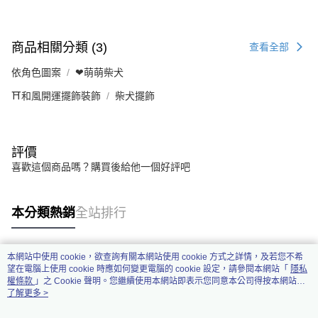
商品相關分類 (3)
查看全部
依角色圖案
❤萌萌柴犬
⛩️和風開運擺飾裝飾
柴犬擺飾
評價
喜歡這個商品嗎？購買後給他一個好評吧
本分類熱銷
全站排行
本網站中使用 cookie，欲查詢有關本網站使用 cookie 方式之詳情，及若您不希
熱門標籤
望在電腦上使用 cookie 時應如何變更電腦的 cookie 設定，請參閱本網站「
隱私
權條款
」之 Cookie 聲明。您繼續使用本網站即表示您同意本公司得按本網站使
用條款之 Cookie 聲明使用 cookie。
了解更多 >