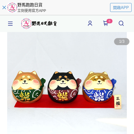
野馬跑跑日貨
開啟APP
立刻使用官方APP
0
1
/
3