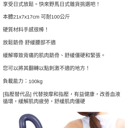
每筆NT$65，滿NT$999(含以上)免運費
享受日式放鬆。快來野馬日式雜貨挑選吧！
付款後7-11取貨
本體21x7x17cm 可耐100公斤
每筆NT$65，滿NT$999(含以上)免運費
硬質材料手感很棒！
宅配
每筆NT$100，滿NT$999(含以上)免運費
放鬆筯骨 舒緩腰部不適
緩解導致背痛的肌肉筯骨、舒緩僵硬和緊張。
您可以將其翻轉以點刺激不適的地方！
負載能力：
100kg
[
指壓替代品
]
代替按摩和指壓，有益健康，改善血液
循環，緩解肌肉疲勞，舒緩肌肉僵硬