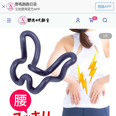
野馬跑跑日貨
開啟APP
立刻使用官方APP
0
1
/
6