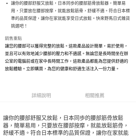
超商取貨付款
讓你的腰部舒服又放鬆，日本同歩的腰部筋骨放鬆器，簡單易
華南商業銀行
彰化商業銀行
用，只要放在腰部按摩，就能放鬆筋骨，舒緩不適。符合日本標
LINE Pay
上海商業儲蓄銀行
台北富邦商業銀行
國泰世華商業銀行
兆豐國際商業銀行
準的品質保證，讓你在家就能享受日式放鬆。快來野馬日式雜貨
Apple Pay
臺灣中小企業銀行
台中商業銀行
挑選吧！
匯豐（台灣）商業銀行
華泰商業銀行
街口支付
聯邦商業銀行
遠東國際商業銀行
銷售重點
元大商業銀行
永豐商業銀行
悠遊付
讓您的腰部可以獲得完整的放鬆。這款產品設計簡單，易於使用，
玉山商業銀行
星展（台灣）商業銀行
並且可以有效地減少腰部的壓力和不適感。無論您是長時間坐在辦
台新國際商業銀行
中國信託商業銀行
Google Pay
公室的電腦前或在家中長時間工作，這款產品都能為您提供舒適的
台灣樂天信用卡公司
ATM付款
放鬆體驗。立即購買，為您的健康和舒適生活注入一份力量。
運送方式
全家取貨付款
詳細說明
相關推薦
每筆NT$65，滿NT$999(含以上)免運費
付款後全家取貨
讓你的腰部舒服又放鬆，日本同歩的腰部筋骨放鬆
每筆NT$65，滿NT$999(含以上)免運費
器，簡單易用，只要放在腰部按摩，就能放鬆筋骨，
7-11取貨付款
舒緩不適。符合日本標準的品質保證，讓你在家就能