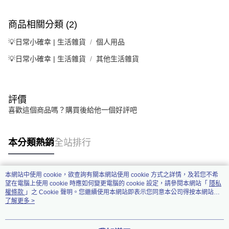
商品相關分類 (2)
💡日常小確幸 | 生活雜貨
個人用品
💡日常小確幸 | 生活雜貨
其他生活雜貨
評價
喜歡這個商品嗎？購買後給他一個好評吧
本分類熱銷
全站排行
本網站中使用 cookie，欲查詢有關本網站使用 cookie 方式之詳情，及若您不希
熱門標籤
望在電腦上使用 cookie 時應如何變更電腦的 cookie 設定，請參閱本網站「
隱私
權條款
」之 Cookie 聲明。您繼續使用本網站即表示您同意本公司得按本網站使
用條款之 Cookie 聲明使用 cookie。
了解更多 >