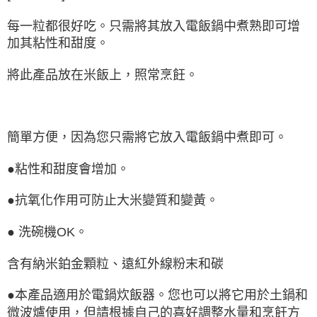
7-11取貨付款
每一粒都很好吃。只需將其放入電飯鍋中煮熟即可增
每筆NT$65，滿NT$999(含以上)免運費
加其粘性和甜度。
付款後7-11取貨
每筆NT$65，滿NT$999(含以上)免運費
將此產品放在米飯上，照常烹飪。
宅配
每筆NT$100，滿NT$999(含以上)免運費
簡單方便，因為您只需將它放入電飯鍋中煮即可。
●粘性和甜度會增加。
●抗氧化作用可防止大米變質和變黃。
● 洗碗機OK。
含有納米鉑金顆粒、遠紅外線粉末和碳
●本產品適用於電鍋炊飯器。您也可以將它用於土鍋和
微波爐使用，但請根據自己的喜好調整水量和烹飪方