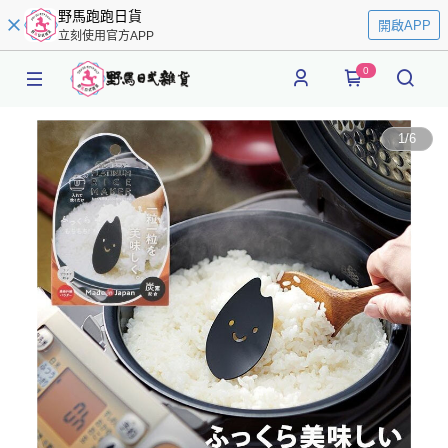
野馬跑跑日貨
開啟APP
立刻使用官方APP
0
1
/
6