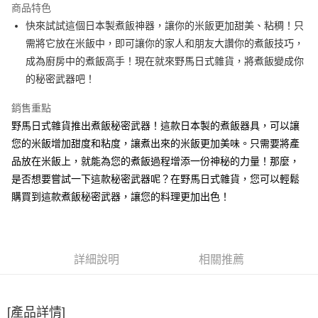
商品特色
合作金庫商業銀行
第一商業銀行
超商取貨付款
快來試試這個日本製煮飯神器，讓你的米飯更加甜美、粘稠！只
華南商業銀行
彰化商業銀行
需將它放在米飯中，即可讓你的家人和朋友大讚你的煮飯技巧，
LINE Pay
上海商業儲蓄銀行
台北富邦商業銀行
國泰世華商業銀行
兆豐國際商業銀行
成為廚房中的煮飯高手！現在就來野馬日式雜貨，將煮飯變成你
Apple Pay
臺灣中小企業銀行
台中商業銀行
的秘密武器吧！
匯豐（台灣）商業銀行
華泰商業銀行
街口支付
聯邦商業銀行
遠東國際商業銀行
銷售重點
元大商業銀行
永豐商業銀行
悠遊付
野馬日式雜貨推出煮飯秘密武器！這款日本製的煮飯器具，可以讓
玉山商業銀行
星展（台灣）商業銀行
您的米飯增加甜度和粘度，讓煮出來的米飯更加美味。只需要將產
台新國際商業銀行
中國信託商業銀行
Google Pay
品放在米飯上，就能為您的煮飯過程增添一份神秘的力量！那麼，
台灣樂天信用卡公司
ATM付款
是否想要嘗試一下這款秘密武器呢？在野馬日式雜貨，您可以輕鬆
購買到這款煮飯秘密武器，讓您的料理更加出色！
運送方式
全家取貨付款
每筆NT$65，滿NT$999(含以上)免運費
詳細說明
相關推薦
付款後全家取貨
每筆NT$65，滿NT$999(含以上)免運費
[產品詳情]