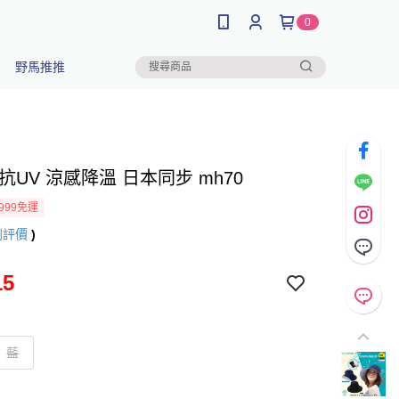
0
野馬推推
抗UV 涼感降溫 日本同步 mh70
999免運
則評價
)
15
藍