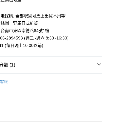
台灣）商業銀行
華泰商業銀行
業銀行
遠東國際商業銀行
業銀行
永豐商業銀行
地採購, 全部現貨可馬上出貨不用等!
業銀行
星展（台灣）商業銀行
粉絲團：野馬日式雜貨
際商業銀行
中國信託商業銀行
y
台南市東區崇德路64號1樓
天信用卡公司
6-2894593 (週二~週六 8:30~16:30)
941 (每日晚上10:00以前)
類 (1)
付款
5，滿NT$999(含以上)免運費
幸 | 生活雜貨
鞋．襪．帽．圍巾．配件
客服
家取貨
5，滿NT$999(含以上)免運費
付款
5，滿NT$999(含以上)免運費
1取貨
5，滿NT$999(含以上)免運費