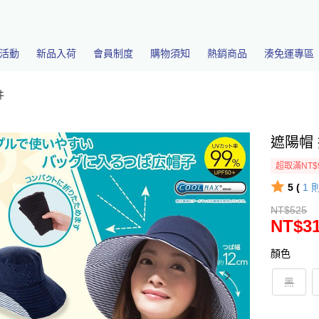
活動
新品入荷
會員制度
購物須知
熱銷商品
湊免運專區
件
遮陽帽 
超取滿NT$
5 (
1
NT$525
NT$3
顏色
黑