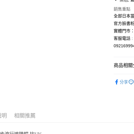
匯豐（
街口支付
聯邦商
銷售重點
元大商
悠遊付
全部日本當
玉山商
官方臉書
台新國
Google Pa
實體門市：
台灣樂
ATM付款
客服電話 : 0
0921699
運送方式
商品相關分
全家取貨
每筆NT$6
💡日常小確
分享
付款後全
每筆NT$6
7-11取貨
每筆NT$6
說明
相關推薦
付款後7-1
每筆NT$6