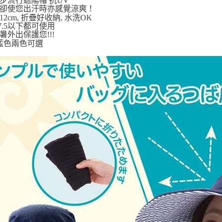
步流行遮陽帽 抗UV
卻使您出汗時亦感覺涼爽！
宅配
2cm, 折疊好收納, 水洗OK
57.5以下都可使用
每筆NT$1
暑外出保護您!!!
 藍色兩色可選