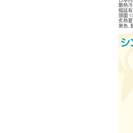
日本同
散熱冷
帽延有1
頭圍 
炙熱夏
黑色,