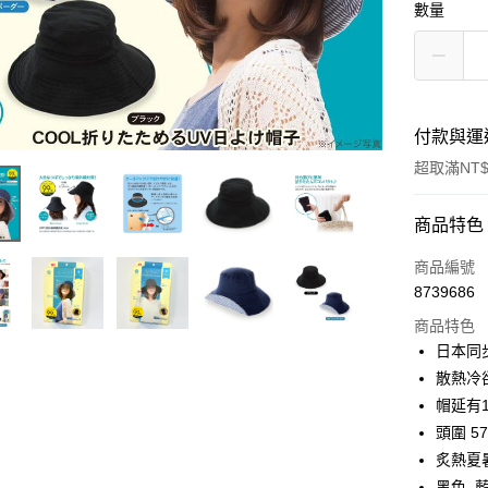
數量
付款與運
超取滿NT$
付款方式
商品特色
信用卡一
商品編號
8739686
信用卡分
商品特色
3 期 
日本同
合作金
散熱冷
超商取貨
華南商
帽延有1
LINE Pay
上海商
頭圍 5
國泰世
炙熱夏暑
Apple Pay
臺灣中
黑色,