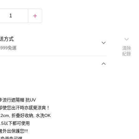
送方式
999免運
清除
紀錄
次付款
期付款
0 利率 每期
NT$105
21家銀行
步流行遮陽帽 抗UV
庫商業銀行
第一商業銀行
卻使您出汗時亦感覺涼爽！
付款
業銀行
彰化商業銀行
2cm, 折疊好收納, 水洗OK
業儲蓄銀行
台北富邦商業銀行
7.5以下都可使用
華商業銀行
兆豐國際商業銀行
外出保護您!!!
小企業銀行
台中商業銀行
 藍色兩色可選