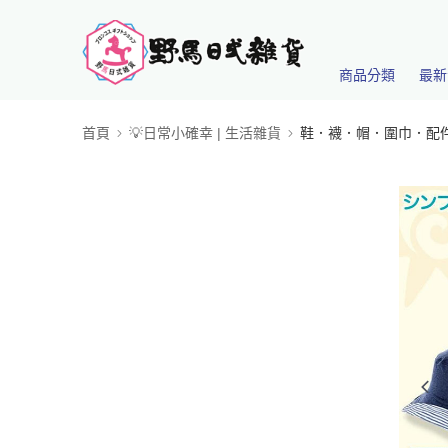
商品分類
最新
首頁
💡日常小確幸 | 生活雜貨
鞋．襪．帽．圍巾．配