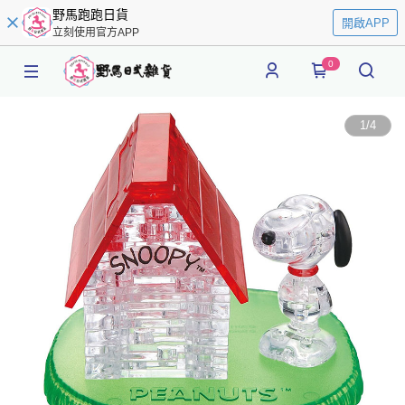
野馬跑跑日貨
開啟APP
立刻使用官方APP
0
1
/
4