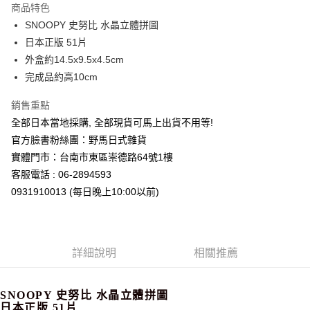
商品特色
合作金庫商業銀行
第一商業銀行
超商取貨付款
SNOOPY 史努比 水晶立體拼圖
華南商業銀行
彰化商業銀行
日本正版 51片
LINE Pay
上海商業儲蓄銀行
台北富邦商業銀行
國泰世華商業銀行
兆豐國際商業銀行
外盒約14.5x9.5x4.5cm
Apple Pay
臺灣中小企業銀行
台中商業銀行
完成品約高10cm
匯豐（台灣）商業銀行
華泰商業銀行
街口支付
聯邦商業銀行
遠東國際商業銀行
銷售重點
元大商業銀行
永豐商業銀行
悠遊付
全部日本當地採購, 全部現貨可馬上出貨不用等!
玉山商業銀行
星展（台灣）商業銀行
官方臉書粉絲團：野馬日式雜貨
台新國際商業銀行
中國信託商業銀行
Google Pay
實體門市：台南市東區崇德路64號1樓
台灣樂天信用卡公司
ATM付款
客服電話 : 06-2894593
0931910013 (每日晚上10:00以前)
運送方式
全家取貨付款
每筆NT$65，滿NT$999(含以上)免運費
詳細說明
相關推薦
付款後全家取貨
每筆NT$65，滿NT$999(含以上)免運費
SNOOPY 史努比 水晶立體拼圖
日本正版 51片