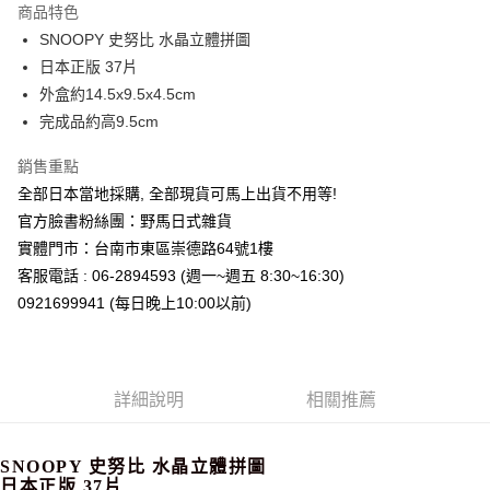
商品特色
合作金庫商業銀行
第一商業銀行
超商取貨付款
SNOOPY 史努比 水晶立體拼圖
華南商業銀行
彰化商業銀行
日本正版 37片
LINE Pay
上海商業儲蓄銀行
台北富邦商業銀行
國泰世華商業銀行
兆豐國際商業銀行
外盒約14.5x9.5x4.5cm
Apple Pay
臺灣中小企業銀行
台中商業銀行
完成品約高9.5cm
匯豐（台灣）商業銀行
華泰商業銀行
街口支付
聯邦商業銀行
遠東國際商業銀行
銷售重點
元大商業銀行
永豐商業銀行
悠遊付
全部日本當地採購, 全部現貨可馬上出貨不用等!
玉山商業銀行
星展（台灣）商業銀行
官方臉書粉絲團：野馬日式雜貨
台新國際商業銀行
中國信託商業銀行
Google Pay
實體門市：台南市東區崇德路64號1樓
台灣樂天信用卡公司
ATM付款
客服電話 : 06-2894593 (週一~週五 8:30~16:30)
0921699941 (每日晚上10:00以前)
運送方式
全家取貨付款
每筆NT$65，滿NT$999(含以上)免運費
詳細說明
相關推薦
付款後全家取貨
每筆NT$65，滿NT$999(含以上)免運費
SNOOPY 史努比 水晶立體拼圖
日本正版 37片