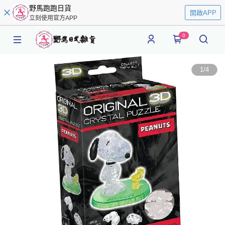
野馬跑跑日貨
開啟APP
立刻使用官方APP
0
1
/
4