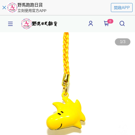
野馬跑跑日貨
開啟APP
立刻使用官方APP
0
1
/
3