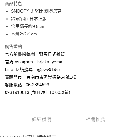
商品特色
合作金庫商業銀行
第一商業銀行
超商取貨付款
SNOOPY 史努比 糊塗塔克
華南商業銀行
彰化商業銀行
鈴鐺吊飾 日本正版
LINE Pay
上海商業儲蓄銀行
台北富邦商業銀行
國泰世華商業銀行
兆豐國際商業銀行
含吊繩長約9.5cm
Apple Pay
臺灣中小企業銀行
台中商業銀行
本體2x2x1cm
匯豐（台灣）商業銀行
華泰商業銀行
街口支付
聯邦商業銀行
遠東國際商業銀行
銷售重點
元大商業銀行
永豐商業銀行
悠遊付
官方臉書粉絲團：野馬日式雜貨
玉山商業銀行
星展（台灣）商業銀行
官方Instagram：brjaka_yema
台新國際商業銀行
中國信託商業銀行
Google Pay
Line ID 請搜尋：@pwv9196r
台灣樂天信用卡公司
ATM付款
實體門市：台南市東區崇德路64號1樓
客服電話 : 06-2894593
運送方式
0931910013 (每日晚上10:00以前)
全家取貨付款
每筆NT$65，滿NT$999(含以上)免運費
詳細說明
相關推薦
付款後全家取貨
每筆NT$65，滿NT$999(含以上)免運費