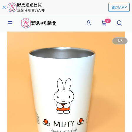
野馬跑跑日貨
開啟APP
立刻使用官方APP
0
1
/
5