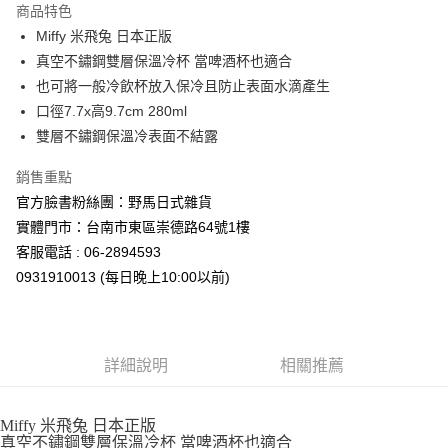
商品特色
合作金庫商業銀行
第一商業銀行
超商取貨付款
Miffy 米飛兔 日本正版
華南商業銀行
彰化商業銀行
真空不鏽鋼雙層保溫冷杯 當啤酒杯也適合
LINE Pay
上海商業儲蓄銀行
台北富邦商業銀行
國泰世華商業銀行
兆豐國際商業銀行
也可將一般冷飲杯放入保冷且防止表面水滴產生
Apple Pay
臺灣中小企業銀行
台中商業銀行
口徑7.7x高9.7cm 280ml
匯豐（台灣）商業銀行
華泰商業銀行
雙層不鏽鋼保溫冷表面不結露
街口支付
聯邦商業銀行
遠東國際商業銀行
元大商業銀行
永豐商業銀行
悠遊付
銷售重點
玉山商業銀行
星展（台灣）商業銀行
官方臉書粉絲團：野馬日式雜貨
台新國際商業銀行
中國信託商業銀行
Google Pay
實體門市：台南市東區崇德路64號1樓
台灣樂天信用卡公司
ATM付款
客服電話 : 06-2894593
0931910013 (每日晚上10:00以前)
運送方式
全家取貨付款
每筆NT$65，滿NT$999(含以上)免運費
詳細說明
相關推薦
付款後全家取貨
每筆NT$65，滿NT$999(含以上)免運費
Miffy 米飛兔 日本正版
真空不鏽鋼雙層保溫冷杯 當啤酒杯也適合