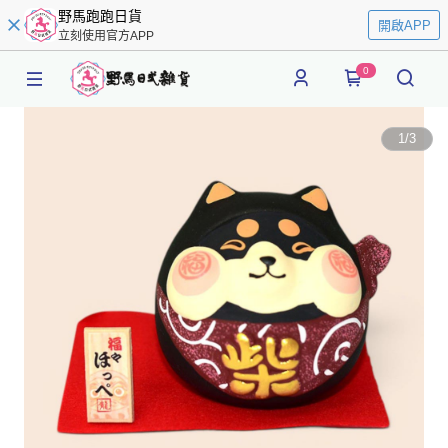
野馬跑跑日貨
開啟APP
立刻使用官方APP
0
1
/
3