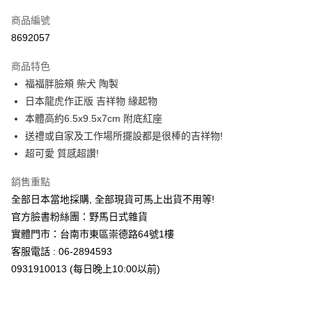
信用卡一次付款
商品編號
信用卡分期付款
8692057
3 期 0 利率 每期
NT$126
21家銀行
商品特色
合作金庫商業銀行
第一商業銀行
超商取貨付款
福福胖臉頰 柴犬 陶製
華南商業銀行
彰化商業銀行
日本龍虎作正版 吉祥物 緣起物
LINE Pay
上海商業儲蓄銀行
台北富邦商業銀行
國泰世華商業銀行
兆豐國際商業銀行
本體高約6.5x9.5x7cm 附底紅座
Apple Pay
臺灣中小企業銀行
台中商業銀行
送禮或自家及工作場所擺設都是很棒的吉祥物!
匯豐（台灣）商業銀行
華泰商業銀行
超可愛 質感超讚!
街口支付
聯邦商業銀行
遠東國際商業銀行
元大商業銀行
永豐商業銀行
悠遊付
銷售重點
玉山商業銀行
星展（台灣）商業銀行
全部日本當地採購, 全部現貨可馬上出貨不用等!
台新國際商業銀行
中國信託商業銀行
Google Pay
官方臉書粉絲團：野馬日式雜貨
台灣樂天信用卡公司
ATM付款
實體門市：台南市東區崇德路64號1樓
客服電話 : 06-2894593
運送方式
0931910013 (每日晚上10:00以前)
全家取貨付款
每筆NT$65，滿NT$999(含以上)免運費