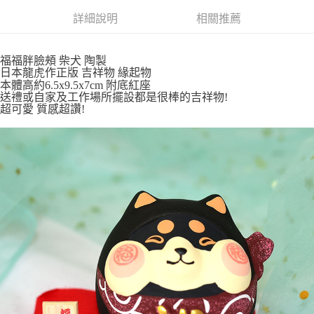
詳細說明
相關推薦
付款後全家取貨
每筆NT$65，滿NT$999(含以上)免運費
福福胖臉頰 柴犬 陶製
7-11取貨付款
日本龍虎作正版 吉祥物 緣起物
本體高約6.5x9.5x7cm 附底紅座
每筆NT$65，滿NT$999(含以上)免運費
送禮或自家及工作場所擺設都是很棒的吉祥物!
超可愛 質感超讚!
付款後7-11取貨
每筆NT$65，滿NT$999(含以上)免運費
宅配
每筆NT$100，滿NT$999(含以上)免運費