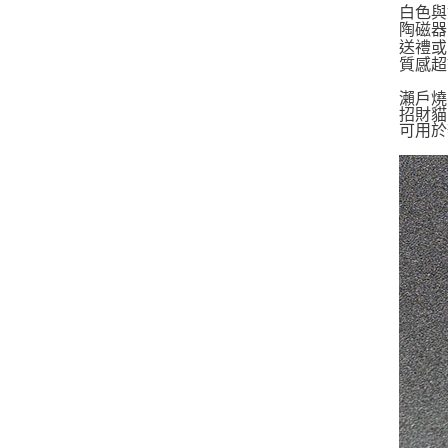
白色與
陶磁器 
送禮或
質感超
瀨戶燒
招財貓
可用於