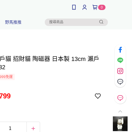
0
野馬推推
戶貓 招財貓 陶磁器 日本製 13cm 瀨戶
32
999免運
799