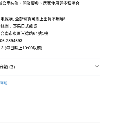
業銀行
星展（台灣）商業銀行
辦公室裝飾、開業慶典、居家使用等多種場合
際商業銀行
中國信託商業銀行
y
天信用卡公司
地採購, 全部現貨可馬上出貨不用等!
粉絲團：野馬日式雜貨
台南市東區崇德路64號1樓
06-2894593
付款
013 (每日晚上10:00以前)
5，滿NT$999(含以上)免運費
家取貨
類 (3)
5，滿NT$999(含以上)免運費
案
❤金運招財貓
客服
付款
列
日本瀨戶燒擺飾
5，滿NT$999(含以上)免運費
專區
1取貨
5，滿NT$999(含以上)免運費
00，滿NT$999(含以上)免運費