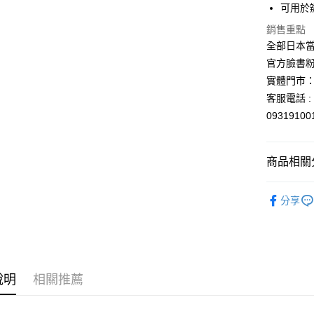
玉山商
可用於
台新國
Google Pa
銷售重點
台灣樂
ATM付款
全部日本當
官方臉書
實體門市：
運送方式
客服電話 : 
全家取貨
0931910
每筆NT$6
付款後全
商品相關分
每筆NT$6
依角色圖
分享
7-11取貨
依商品系
每筆NT$6
🎌日本製
付款後7-1
每筆NT$6
說明
相關推薦
宅配
每筆NT$1