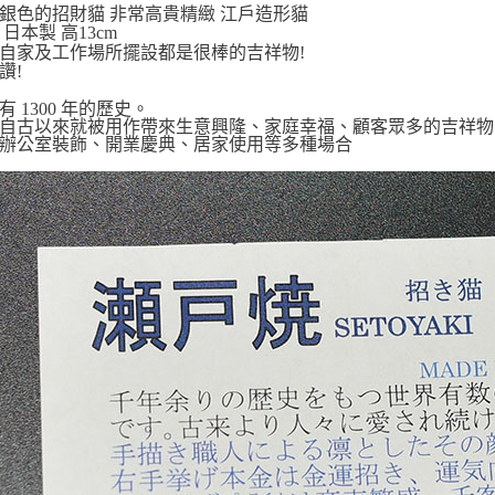
銀色的招財貓 非常高貴精緻 江戶造形貓
日本製 高13cm
自家及工作場所擺設都是很棒的吉祥物!
讚!
有 1300 年的歷史。
自古以來就被用作帶來生意興隆、家庭幸福、顧客眾多的吉祥物
辦公室裝飾、開業慶典、居家使用等多種場合