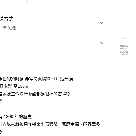
送方式
999免運
清除
紀錄
次付款
期付款
0 利率 每期
NT$599
21家銀行
銀色的招財貓 非常高貴精緻 江戶造形貓
庫商業銀行
第一商業銀行
日本製 高13cm
付款
業銀行
彰化商業銀行
自家及工作場所擺設都是很棒的吉祥物!
業儲蓄銀行
台北富邦商業銀行
讚!
華商業銀行
兆豐國際商業銀行
小企業銀行
台中商業銀行
 1300 年的歷史。
台灣）商業銀行
華泰商業銀行
業銀行
遠東國際商業銀行
自古以來就被用作帶來生意興隆、家庭幸福、顧客眾多
業銀行
永豐商業銀行
物。