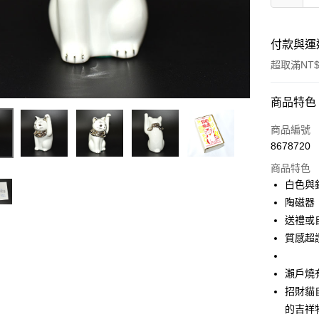
付款與運
超取滿NT$
付款方式
商品特色
信用卡一
商品編號
8678720
信用卡分
商品特色
3 期 
白色與
合作金
陶磁器 
超商取貨
華南商
送禮或
LINE Pay
上海商
質感超
國泰世
Apple Pay
臺灣中
瀨戶燒有
匯豐（
街口支付
聯邦商
招財貓
元大商
悠遊付
的吉祥