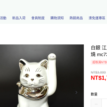
活動
新品入荷
會員制度
購物須知
熱銷商品
湊免運專區
白銀 江
燒 mc7
超取滿NT$
NT$3,000
NT$1,
數量