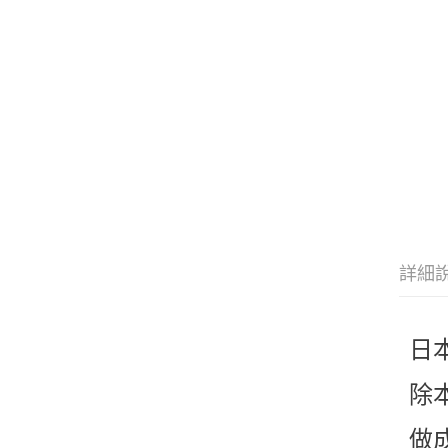
詳細
日
除
做