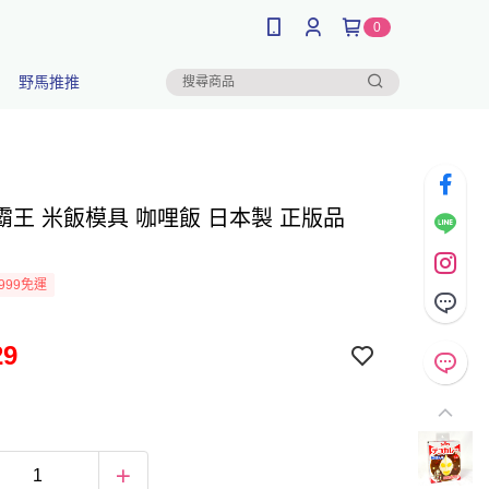
0
野馬推推
霸王 米飯模具 咖哩飯 日本製 正版品
999免運
29