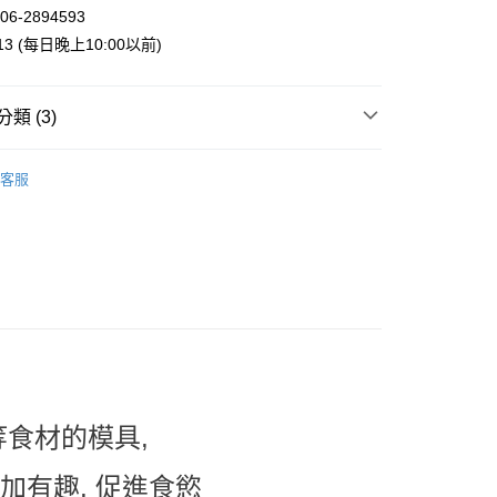
業銀行
星展（台灣）商業銀行
06-2894593
際商業銀行
中國信託商業銀行
y
013 (每日晚上10:00以前)
天信用卡公司
類 (3)
案
Tokusatsu Hero | 特攝英雄
客服
付款
手 | 餐廚用品
兒童餐具
5，滿NT$999(含以上)免運費
專區
家取貨
5，滿NT$999(含以上)免運費
付款
5，滿NT$999(含以上)免運費
1取貨
5，滿NT$999(含以上)免運費
等食材的模具,
加有趣, 促進食慾
00，滿NT$999(含以上)免運費