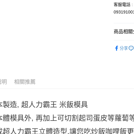
玉山商
客服電話 : 
台新國
Google Pa
0931910
台灣樂
ATM付款
商品相關分
運送方式
依角色圖
分享
全家取貨
🍳廚房好幫
每筆NT$6
🎌日本製
付款後全
每筆NT$6
說明
相關推薦
7-11取貨
每筆NT$6
本製造, 超人力霸王 米飯模具
付款後7-1
每筆NT$6
本體模具外, 再加上可切割起司蛋皮等蘿蔔
宅配
成超人力霸王立體造型,讓您吃炒飯咖哩飯更
每筆NT$1