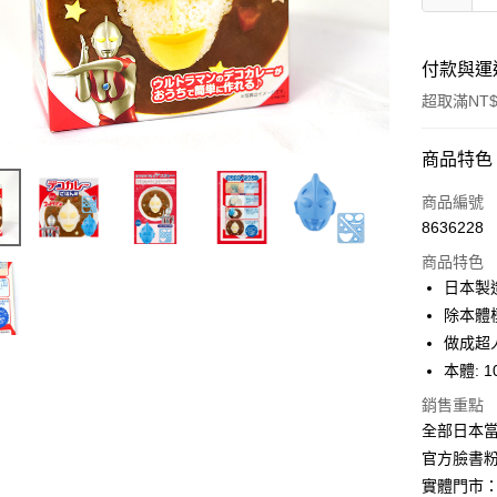
付款與運
超取滿NT$
付款方式
商品特色
信用卡一
商品編號
8636228
信用卡分
商品特色
3 期 
日本製
合作金
除本體
超商取貨
華南商
做成超
LINE Pay
上海商
本體: 1
國泰世
Apple Pay
銷售重點
臺灣中
匯豐（
全部日本當
街口支付
聯邦商
官方臉書
元大商
悠遊付
實體門市：