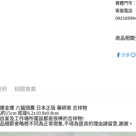
悠遊付
實體門市：
玉山商
客服電話 : 
台新國
Google Pa
0921699
台灣樂
ATM付款
商品相關分
運送方式
依角色圖
分享
全家取貨
⛩️和風開
每筆NT$6
依商品系
付款後全
每筆NT$6
說明
相關推薦
7-11取貨
每筆NT$6
運金運 六貓頭鷹 日本正版 藥師窯 吉祥物
15cm 底座6.2x10.8x0.8cm
付款後7-1
自家及工作場所擺設都是很棒的吉祥物!
每筆NT$6
品細節會略微不同為正常現象,不得為退貨的理由請留意,謝謝。
宅配