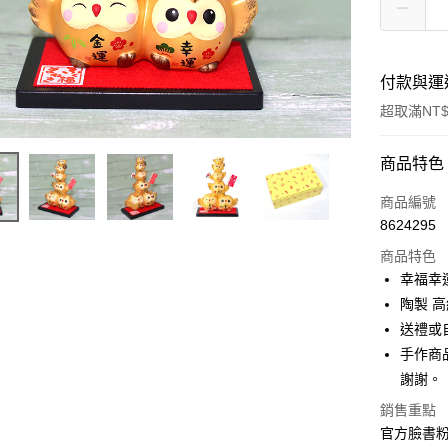
付款與運
超取滿NT$
付款方式
商品特色
信用卡一
商品編號
8624295
信用卡分
商品特色
3 期 
幸福幸
合作金
陶製 高約
超商取貨
華南商
送禮或
LINE Pay
上海商
手作商
國泰世
謝謝。
Apple Pay
臺灣中
匯豐（
銷售重點
街口支付
聯邦商
官方臉書
元大商