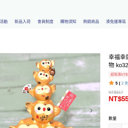
活動
新品入荷
會員制度
購物須知
熱銷商品
湊免運專區
幸福幸
物 ko3
超取滿NT$
5 (
2
NT$917
NT$5
數量