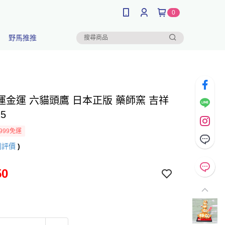
0
野馬推推
運金運 六貓頭鷹 日本正版 藥師窯 吉祥
25
999免運
則評價
)
50