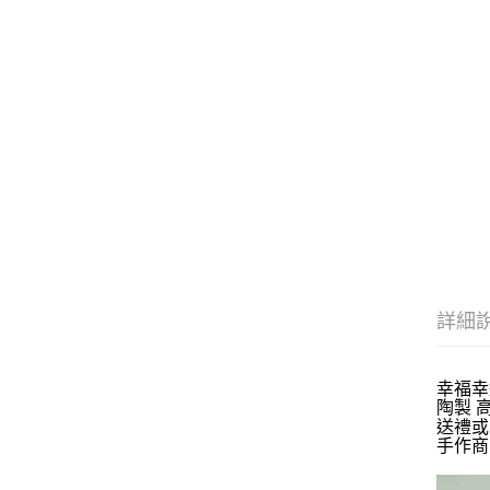
詳細
幸福幸
陶製 高約
送禮或
手作商