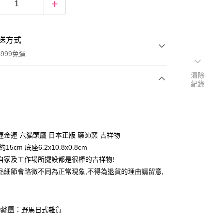
送方式
999免運
清除
紀錄
次付款
期付款
0 利率 每期
NT$183
21家銀行
運金運 六貓頭鷹 日本正版 藥師窯 吉祥物
庫商業銀行
第一商業銀行
15cm 底座6.2x10.8x0.8cm
付款
業銀行
彰化商業銀行
自家及工作場所擺設都是很棒的吉祥物!
業儲蓄銀行
台北富邦商業銀行
品細節會略微不同為正常現象,不得為退貨的理由請留意,
華商業銀行
兆豐國際商業銀行
小企業銀行
台中商業銀行
台灣）商業銀行
華泰商業銀行
業銀行
遠東國際商業銀行
粉絲團：野馬日式雜貨
業銀行
永豐商業銀行