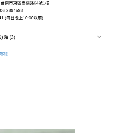
台南市東區崇德路64號1樓
業銀行
星展（台灣）商業銀行
06-2894593
際商業銀行
中國信託商業銀行
y
941 (每日晚上10:00以前)
天信用卡公司
類 (3)
案
❤不苦勞貓頭鷹
客服
付款
運擺飾裝飾
貓頭鷹擺飾
5，滿NT$999(含以上)免運費
列
日本藥師窯擺飾
家取貨
5，滿NT$999(含以上)免運費
付款
5，滿NT$999(含以上)免運費
1取貨
5，滿NT$999(含以上)免運費