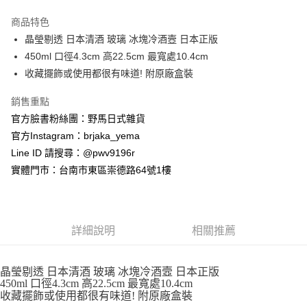
3 期 0 利率 每期
NT$205
21家銀行
商品特色
合作金庫商業銀行
第一商業銀行
超商取貨付款
晶瑩剔透 日本清酒 玻璃 冰塊冷酒壼 日本正版
華南商業銀行
彰化商業銀行
450ml 口徑4.3cm 高22.5cm 最寬處10.4cm
LINE Pay
上海商業儲蓄銀行
台北富邦商業銀行
國泰世華商業銀行
兆豐國際商業銀行
收藏擺飾或使用都很有味道! 附原廠盒裝
Apple Pay
臺灣中小企業銀行
台中商業銀行
銷售重點
匯豐（台灣）商業銀行
華泰商業銀行
街口支付
聯邦商業銀行
遠東國際商業銀行
官方臉書粉絲團：野馬日式雜貨
元大商業銀行
永豐商業銀行
悠遊付
官方Instagram：brjaka_yema
玉山商業銀行
星展（台灣）商業銀行
Line ID 請搜尋：@pwv9196r
台新國際商業銀行
中國信託商業銀行
Google Pay
實體門市：台南市東區崇德路64號1樓
台灣樂天信用卡公司
ATM付款
運送方式
詳細說明
相關推薦
全家取貨付款
每筆NT$65，滿NT$999(含以上)免運費
晶瑩剔透 日本清酒 玻璃 冰塊冷酒壼 日本正版
450ml 口徑4.3cm 高22.5cm 最寬處10.4cm
付款後全家取貨
收藏擺飾或使用都很有味道! 附原廠盒裝
每筆NT$65，滿NT$999(含以上)免運費