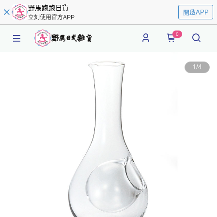
野馬跑跑日貨
開啟APP
立刻使用官方APP
0
1
/
4