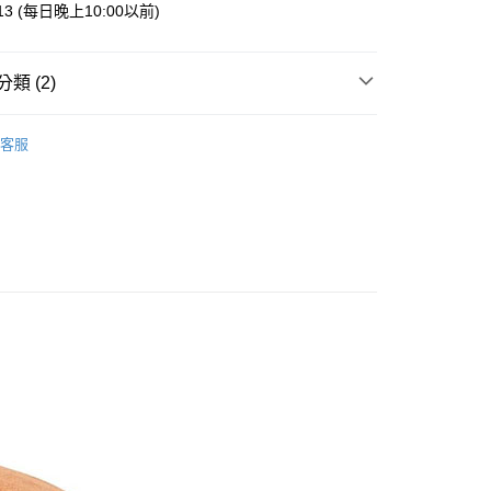
013 (每日晚上10:00以前)
業銀行
星展（台灣）商業銀行
際商業銀行
中國信託商業銀行
y
天信用卡公司
類 (2)
案
Doraemon | 哆啦A夢
客服
幸 | 生活雜貨
抱枕．枕頭
付款
5，滿NT$999(含以上)免運費
家取貨
5，滿NT$999(含以上)免運費
付款
5，滿NT$999(含以上)免運費
1取貨
5，滿NT$999(含以上)免運費