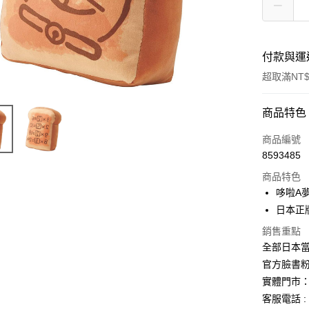
付款與運
超取滿NT$
付款方式
商品特色
信用卡一
商品編號
8593485
信用卡分
商品特色
3 期 
哆啦A
合作金
日本正
超商取貨
華南商
銷售重點
LINE Pay
上海商
全部日本當
國泰世
Apple Pay
官方臉書
臺灣中
匯豐（
實體門市：
街口支付
聯邦商
客服電話 : 
元大商