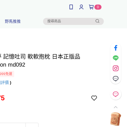
0
野馬推推
夢 記憶吐司 軟軟抱枕 日本正版品
on md092
999免運
則評價
)
75