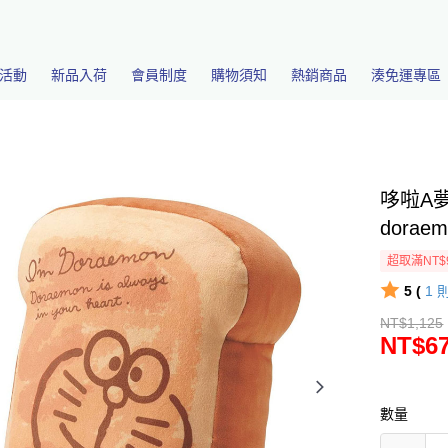
活動
新品入荷
會員制度
購物須知
熱銷商品
湊免運專區
哆啦A
doraem
超取滿NT$
5 (
1
NT$1,125
NT$6
數量