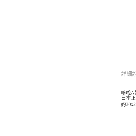
詳細
哆啦A
日本正
約30x2