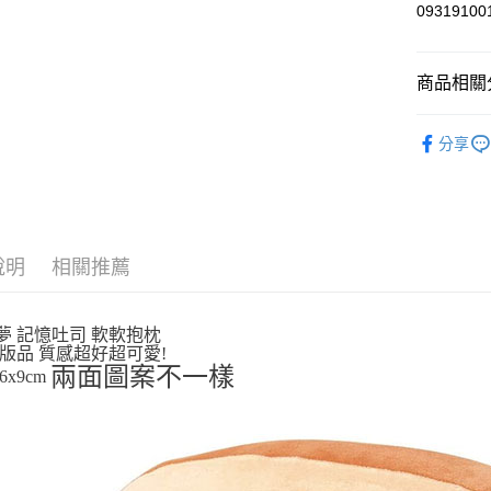
悠遊付
0931910
玉山商
台新國
Google Pa
台灣樂
商品相關分
ATM付款
依角色圖
分享
運送方式
💡日常小確
全家取貨
每筆NT$6
說明
相關推薦
付款後全
每筆NT$6
夢 記憶吐司 軟軟抱枕
7-11取貨
版品 質感超好超可愛!
每筆NT$6
兩面圖案不一樣
6x9cm
付款後7-1
每筆NT$6
宅配