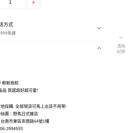
送方式
999免運
清除
紀錄
次付款
期付款
0 利率 每期
NT$225
21家銀行
夢 軟軟抱枕
庫商業銀行
第一商業銀行
版品 質感超好超可愛!
付款
業銀行
彰化商業銀行
業儲蓄銀行
台北富邦商業銀行
地採購, 全部現貨可馬上出貨不用等!
華商業銀行
兆豐國際商業銀行
粉絲團：野馬日式雜貨
小企業銀行
台中商業銀行
台灣）商業銀行
華泰商業銀行
台南市東區崇德路64號1樓
業銀行
遠東國際商業銀行
06-2894593
業銀行
永豐商業銀行