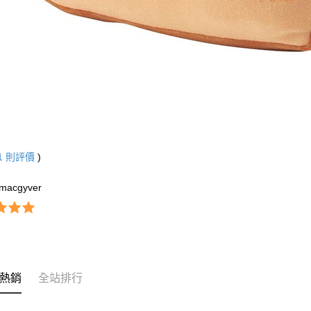
1
則評價
)
_macgyver
熱銷
全站排行