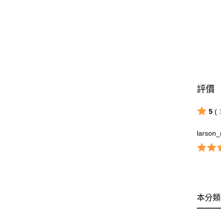
評價
5
(
larson
本分類