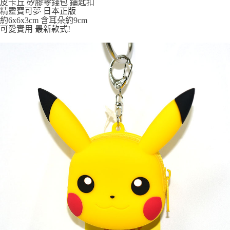
皮卡丘 矽膠零錢包 鑰匙扣
7-11取貨付款
精靈寶可夢 日本正版
每筆NT$65，滿NT$999(含以上)免運費
約6x6x3cm 含耳朵約9cm
可愛實用 最新款式!
付款後7-11取貨
每筆NT$65，滿NT$999(含以上)免運費
宅配
每筆NT$100，滿NT$999(含以上)免運費