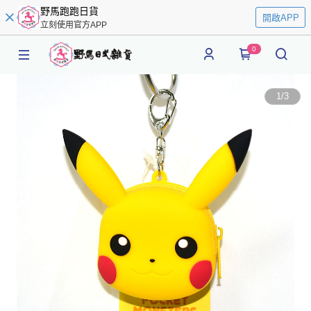
野馬跑跑日貨
開啟APP
立刻使用官方APP
0
1
/
3