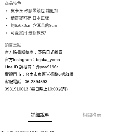
商品特色
合作金庫商業銀行
第一商業銀行
超商取貨付款
皮卡丘 矽膠零錢包 鑰匙扣
華南商業銀行
彰化商業銀行
精靈寶可夢 日本正版
LINE Pay
上海商業儲蓄銀行
台北富邦商業銀行
國泰世華商業銀行
兆豐國際商業銀行
約6x6x3cm 含耳朵約9cm
Apple Pay
臺灣中小企業銀行
台中商業銀行
可愛實用 最新款式!
匯豐（台灣）商業銀行
華泰商業銀行
街口支付
聯邦商業銀行
遠東國際商業銀行
銷售重點
元大商業銀行
永豐商業銀行
悠遊付
官方臉書粉絲團：野馬日式雜貨
玉山商業銀行
星展（台灣）商業銀行
官方Instagram：brjaka_yema
台新國際商業銀行
中國信託商業銀行
Google Pay
Line ID 請搜尋：@pwv9196r
台灣樂天信用卡公司
ATM付款
實體門市：台南市東區崇德路64號1樓
客服電話 : 06-2894593
運送方式
0931910013 (每日晚上10:00以前)
全家取貨付款
每筆NT$65，滿NT$999(含以上)免運費
詳細說明
相關推薦
付款後全家取貨
每筆NT$65，滿NT$999(含以上)免運費