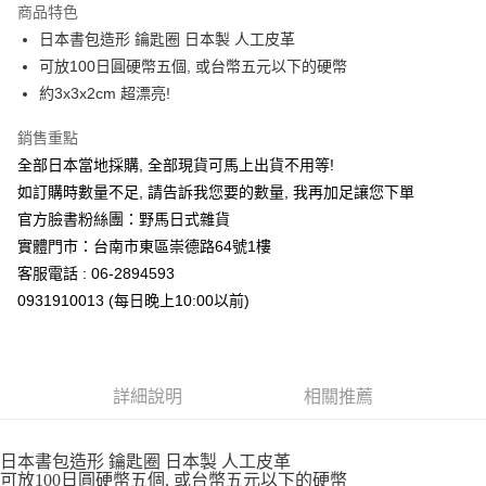
商品特色
合作金庫商業銀行
第一商業銀行
超商取貨付款
日本書包造形 鑰匙圈 日本製 人工皮革
華南商業銀行
彰化商業銀行
可放100日圓硬幣五個, 或台幣五元以下的硬幣
LINE Pay
上海商業儲蓄銀行
台北富邦商業銀行
國泰世華商業銀行
兆豐國際商業銀行
約3x3x2cm 超漂亮!
Apple Pay
臺灣中小企業銀行
台中商業銀行
銷售重點
匯豐（台灣）商業銀行
華泰商業銀行
街口支付
聯邦商業銀行
遠東國際商業銀行
全部日本當地採購, 全部現貨可馬上出貨不用等!
元大商業銀行
永豐商業銀行
悠遊付
如訂購時數量不足, 請告訴我您要的數量, 我再加足讓您下單
玉山商業銀行
星展（台灣）商業銀行
官方臉書粉絲團：野馬日式雜貨
台新國際商業銀行
中國信託商業銀行
Google Pay
實體門市：台南市東區崇德路64號1樓
台灣樂天信用卡公司
ATM付款
客服電話 : 06-2894593
0931910013 (每日晚上10:00以前)
運送方式
全家取貨付款
每筆NT$65，滿NT$999(含以上)免運費
詳細說明
相關推薦
付款後全家取貨
每筆NT$65，滿NT$999(含以上)免運費
日本書包造形 鑰匙圈 日本製 人工皮革
可放100日圓硬幣五個, 或台幣五元以下的硬幣