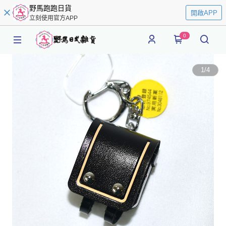
野馬跑跑日貨
開啟APP
立刻使用官方APP
0
1
/
4