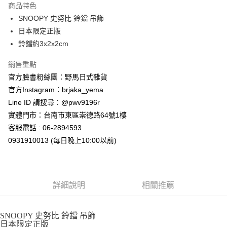
商品特色
合作金庫商業銀行
第一商業銀行
超商取貨付款
SNOOPY 史努比 鈴鐺 吊飾
華南商業銀行
彰化商業銀行
日本限定正版
LINE Pay
上海商業儲蓄銀行
台北富邦商業銀行
國泰世華商業銀行
兆豐國際商業銀行
鈴鐺約3x2x2cm
Apple Pay
臺灣中小企業銀行
台中商業銀行
銷售重點
匯豐（台灣）商業銀行
華泰商業銀行
街口支付
聯邦商業銀行
遠東國際商業銀行
官方臉書粉絲團：野馬日式雜貨
元大商業銀行
永豐商業銀行
悠遊付
官方Instagram：brjaka_yema
玉山商業銀行
星展（台灣）商業銀行
Line ID 請搜尋：@pwv9196r
台新國際商業銀行
中國信託商業銀行
Google Pay
實體門市：台南市東區崇德路64號1樓
台灣樂天信用卡公司
ATM付款
客服電話 : 06-2894593
0931910013 (每日晚上10:00以前)
運送方式
全家取貨付款
每筆NT$65，滿NT$999(含以上)免運費
詳細說明
相關推薦
付款後全家取貨
每筆NT$65，滿NT$999(含以上)免運費
SNOOPY 史努比 鈴鐺 吊飾
日本限定正版