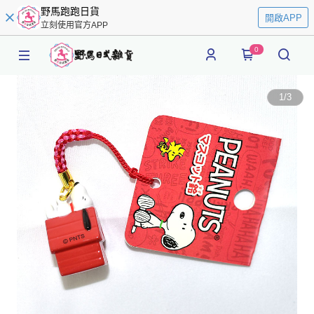
野馬跑跑日貨
開啟APP
立刻使用官方APP
0
1
/
3