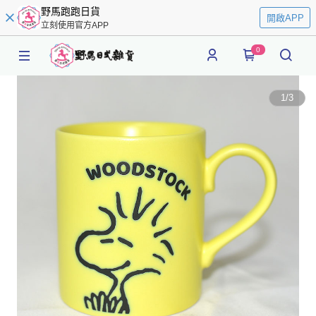
野馬跑跑日貨
開啟APP
立刻使用官方APP
0
1
/
3