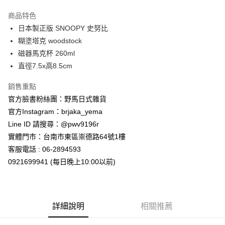
3 期 0 利率 每期
NT$139
21家銀行
商品特色
合作金庫商業銀行
第一商業銀行
超商取貨付款
日本製正版 SNOOPY 史努比
華南商業銀行
彰化商業銀行
糊塗塔克 woodstock
LINE Pay
上海商業儲蓄銀行
台北富邦商業銀行
國泰世華商業銀行
兆豐國際商業銀行
磁器馬克杯 260ml
Apple Pay
臺灣中小企業銀行
台中商業銀行
直徑7.5x高8.5cm
匯豐（台灣）商業銀行
華泰商業銀行
街口支付
聯邦商業銀行
遠東國際商業銀行
銷售重點
元大商業銀行
永豐商業銀行
悠遊付
官方臉書粉絲團：野馬日式雜貨
玉山商業銀行
星展（台灣）商業銀行
官方Instagram：brjaka_yema
台新國際商業銀行
中國信託商業銀行
Google Pay
Line ID 請搜尋：@pwv9196r
台灣樂天信用卡公司
ATM付款
實體門市：台南市東區崇德路64號1樓
客服電話 : 06-2894593
運送方式
0921699941 (每日晚上10:00以前)
全家取貨付款
每筆NT$65，滿NT$999(含以上)免運費
詳細說明
相關推薦
付款後全家取貨
每筆NT$65，滿NT$999(含以上)免運費