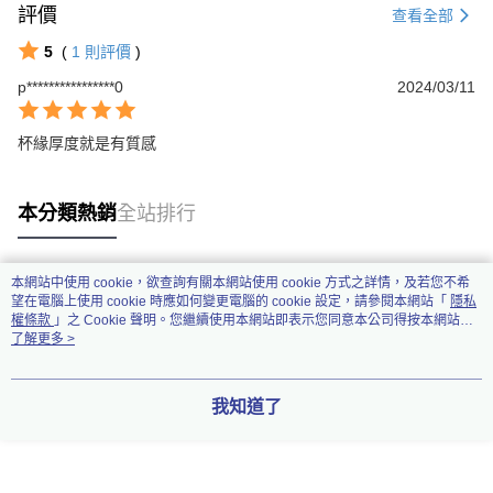
評價
查看全部
5
(
1
則評價
)
p****************0
2024/03/11
杯緣厚度就是有質感
本分類熱銷
全站排行
本網站中使用 cookie，欲查詢有關本網站使用 cookie 方式之詳情，及若您不希
熱門標籤
望在電腦上使用 cookie 時應如何變更電腦的 cookie 設定，請參閱本網站「
隱私
權條款
」之 Cookie 聲明。您繼續使用本網站即表示您同意本公司得按本網站使
用條款之 Cookie 聲明使用 cookie。
了解更多 >
我知道了